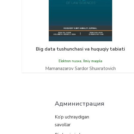
Big data tushunchasi va huquqiy tabiati
Elektron nusxa
,
Ilmiy maqola
Mamanazarov Sardor Shuxratovich
Администрация
Ko’p uchraydigan
savollar