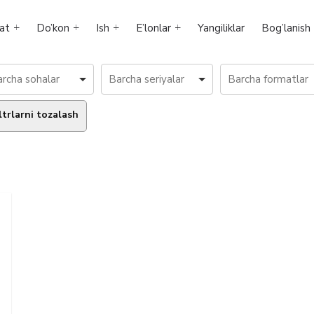
at
Do’kon
Ish
E’lonlar
Yangiliklar
Bog’lanish
ltrlarni tozalash