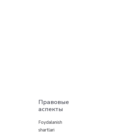
Правовые
аспекты
Foydalanish
shartlari