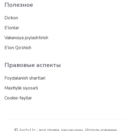
Полезное
Do’kon
E’lonlar
Vakansiya joylashtirish
E’lon Qo’shish
Правовые аспекты
Foydalanish shartlari
Maxfiylik siyosati
Cookie-fayllar
© Justy.Uz - все права защищены. Использование