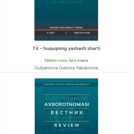
Til – huquqning yashash sharti
Elektron nusxa
,
Ilmiy maqola
Gulyamova Gulnora Yakubovna