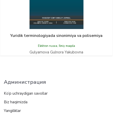
Yuridik terminologiyada sinonimiya va polisemiya
Elektron nusxa
,
Ilmiy maqola
Gulyamova Gulnora Yakubovna
Администрация
Ko’p uchraydigan savollar
Biz haqimizda
Yangiliklar