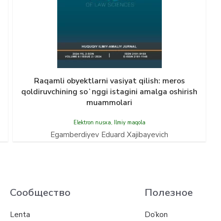
Raqamli obyektlarni vasiyat qilish: meros
qoldiruvchining soʻnggi istagini amalga oshirish
muammolari
Elektron nusxa
,
Ilmiy maqola
Egamberdiyev Eduard Xajibayevich
Сообщество
Полезное
Lenta
Do’kon