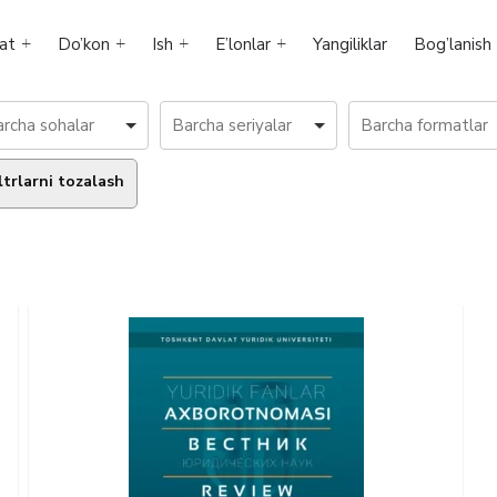
at
Do’kon
Ish
E’lonlar
Yangiliklar
Bog’lanish
ltrlarni tozalash