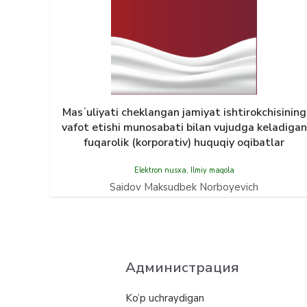
Masʼuliyati cheklangan jamiyat ishtirokchisining
vafot etishi munosabati bilan vujudga keladigan
fuqarolik (korporativ) huquqiy oqibatlar
Elektron nusxa
,
Ilmiy maqola
Saidov Maksudbek Norboyevich
Администрация
Ko’p uchraydigan