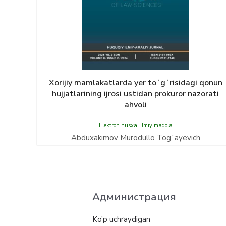
Xorijiy mamlakatlarda yer toʻgʻrisidagi qonun
hujjatlarining ijrosi ustidan prokuror nazorati
ahvoli
Elektron nusxa
,
Ilmiy maqola
Abduxakimov Murodullo Togʻayevich
Администрация
Ko’p uchraydigan