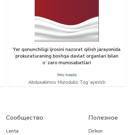
Yer qonunсhiligi ijrosini nazorat qilish jarayonida
prokuraturaning boshqa davlat organlari bilan
oʻzaro munosabatlari
Ilmiy maqola
Abduxakimov Murodullo Togʻayevich
Сообщество
Полезное
Lenta
Do’kon