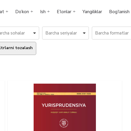
at
Do’kon
Ish
E’lonlar
Yangiliklar
Bog’lanish
ltrlarni tozalash