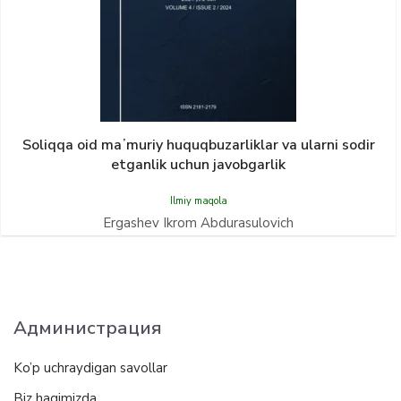
Soliqqa oid maʼmuriy huquqbuzarliklar va ularni sodir
etganlik uchun javobgarlik
Ilmiy maqola
Ergashev Ikrom Abdurasulovich
Администрация
Ko’p uchraydigan savollar
Biz haqimizda