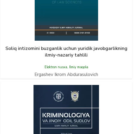
Soliq intizomini buzgаnlik uchun yuridik jаvobgаrlikning
ilmiy-nаzаriy tаhlili
Elektron nusxa
,
Ilmiy maqola
Ergashev Ikrom Аbdurasulovich