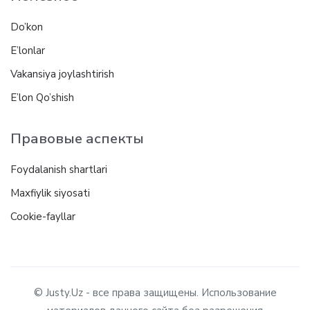
Do’kon
E’lonlar
Vakansiya joylashtirish
E’lon Qo’shish
Правовые аспекты
Foydalanish shartlari
Maxfiylik siyosati
Cookie-fayllar
© Justy.Uz - все права защищены. Использование