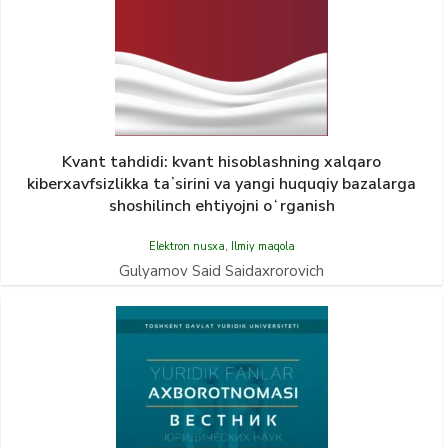
Kvant tahdidi: kvant hisoblashning xalqaro
kiberxavfsizlikka taʼsirini va yangi huquqiy bazalarga
shoshilinch ehtiyojni oʻrganish
Elektron nusxa
,
Ilmiy maqola
Gulyamov Said Saidaxrorovich