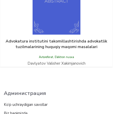
Advokatura institutini takomillashtirishda advokatlik
tuzilmalarining huquqiy maqomi masalalari
Avtoreferat
,
Elektron nusxa
Davlyatov Valisher Xakimjanovich
Администрация
Ko’p uchraydigan savollar
Biz haqimizda