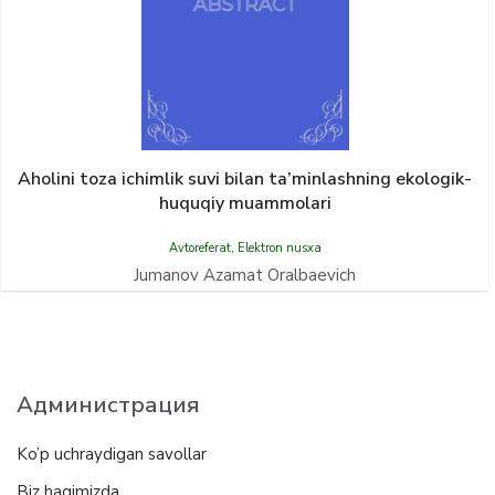
Aholini toza ichimlik suvi bilan ta’minlashning ekologik-
huquqiy muammolari
Avtoreferat
,
Elektron nusxa
Jumanov Azamat Oralbaevich
Администрация
Ko’p uchraydigan savollar
Biz haqimizda