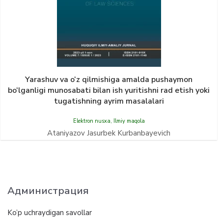
Yarashuv va o‘z qilmishiga amalda pushaymon
bo‘lganligi munosabati bilan ish yuritishni rad etish yoki
tugatishning ayrim masalalari
Elektron nusxa
,
Ilmiy maqola
Ataniyazov Jasurbek Kurbanbayevich
Администрация
Ko’p uchraydigan savollar