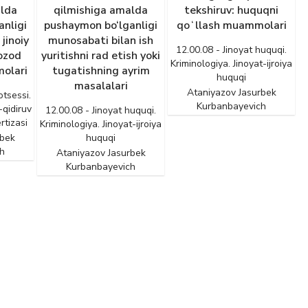
alda
qilmishiga amalda
tekshiruv: huquqni
nligi
pushaymon bo‘lganligi
qoʻllash muammolari
jinoiy
munosabati bilan ish
12.00.08 - Jinoyat huquqi.
ozod
yuritishni rad etish yoki
Kriminologiya. Jinoyat-ijroiya
olari
tugatishning ayrim
huquqi
masalalari
Ataniyazov Jasurbek
otsessi.
Kurbanbayevich
-qidiruv
12.00.08 - Jinoyat huquqi.
tizasi
Kriminologiya. Jinoyat-ijroiya
rbek
huquqi
h
Ataniyazov Jasurbek
Kurbanbayevich