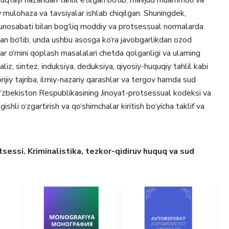
uqtayi nazaridan tahlil etilgan bo‘lib, mavjud muammoli va
iy mulohaza va tavsiyalar ishlab chiqilgan. Shuningdek,
munosabati bilan bog‘liq moddiy va protsessual normalarda
an bo‘lib, unda ushbu asosga ko‘ra javobgarlikdan ozod
r o‘rnini qoplash masalalari chetda qolganligi va ularning
liz, sintez, induksiya, deduksiya, qiyosiy-huquqiy tahlil kabi
rijiy tajriba, ilmiy-nazariy qarashlar va tergov hamda sud
, O‘zbekiston Respublikasining Jinoyat-protsessual kodeksi va
hli o‘zgartirish va qo‘shimchalar kiritish bo‘yicha taklif va
sessi. Kriminalistika, tezkor-qidiruv huquq va sud