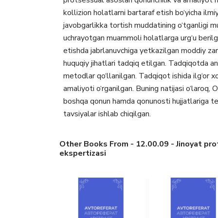
protsessual asoslari qonunchilik va amaliyot n
kollizion holatlarni bartaraf etish bo‘yicha ilm
javobgarlikka tortish muddatining o‘tganligi 
uchrayotgan muammoli holatlarga urg‘u berilg
etishda jabrlanuvchiga yetkazilgan moddiy zara
huquqiy jihatlari tadqiq etilgan. Tadqiqotda ana
metodlar qo‘llanilgan. Tadqiqot ishida ilg‘or xo
amaliyoti o‘rganilgan. Buning natijasi o‘laroq
boshqa qonun hamda qonunosti hujjatlariga tegis
tavsiyalar ishlab chiqilgan.
Other Books From - 12.00.09 - Jinoyat prot
ekspertizasi