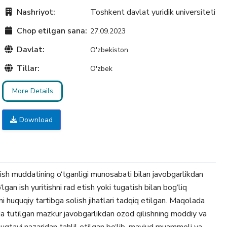
Nashriyot:
Toshkent davlat yuridik universiteti
Chop etilgan sana:
27.09.2023
Davlat:
O'zbekiston
Tillar:
O'zbek
More Details
Download
sh muddatining o‘tganligi munosabati bilan javobgarlikdan
gan ish yuritishni rad etish yoki tugatish bilan bog‘liq
huquqiy tartibga solish jihatlari tadqiq etilgan. Maqolada
a tutilgan mazkur javobgarlikdan ozod qilishning moddiy va