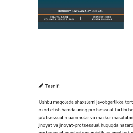
Tasnif:
Ushbu maqolada shaxslarni javobgarlikka torti
ozod etish hamda uning protsessual tartibi bo‘l
protsessual muammolar va mazkur masalalarni 
jinoyat va jinoyat-protsessual huquqda nazard