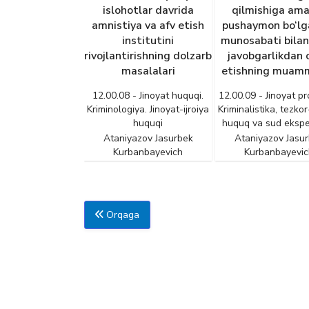
islohotlar davrida
qilmishiga am
amnistiya va afv etish
pushaymon bo‘lga
institutini
munosabati bilan 
rivojlantirishning dolzarb
javobgarlikdan 
masalalari
etishning muamm
12.00.08 - Jinoyat huquqi.
12.00.09 - Jinoyat pr
Kriminologiya. Jinoyat-ijroiya
Kriminalistika, tezkor
huquqi
huquq va sud eksper
Ataniyazov Jasurbek
Ataniyazov Jasu
Kurbanbayevich
Kurbanbayevic
Orqaga