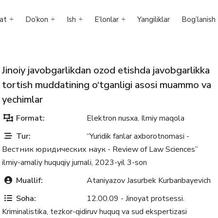
at
Do’kon
Ish
E’lonlar
Yangiliklar
Bog’lanish
Jinoiy javobgarlikdan ozod etishda javobgarlikka
tortish muddatining o‘tganligi asosi muammo va
yechimlar
Format:
Elektron nusxa
Ilmiy maqola
,
Tur:
“Yuridik fanlar axborotnomasi -
Вестник юридических наук - Review of Law Sciences”
ilmiy-amaliy huquqiy jurnali, 2023-yil 3-son
Muallif:
Ataniyazov Jasurbek Kurbanbayevich
Soha:
12.00.09 - Jinoyat protsessi.
Kriminalistika, tezkor-qidiruv huquq va sud ekspertizasi