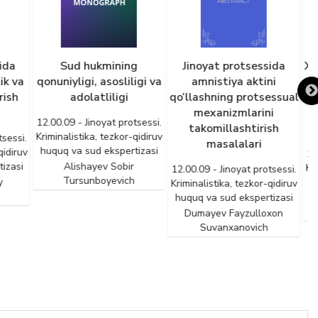
ng
Jinoyat protsessida
Xorijga chiqarilgan jinoiy
ligi va
amnistiya aktini
daromadlarni
qo‘llashning protsessual
O‘zbekistonga
mexanizmlarini
qaytarishning
otsessi.
takomillashtirish
protsessual jihatlari
-qidiruv
1
masalalari
tizasi
K
12.00.09 - Jinoyat protsessi.
r
Kriminalistika, tezkor-qidiruv
12.00.09 - Jinoyat protsessi.
h
huquq va sud ekspertizasi
Kriminalistika, tezkor-qidiruv
huquq va sud ekspertizasi
Zokirov Botirjon
Pulatxujayevich
Dumayev Fayzulloxon
Suvanxanovich