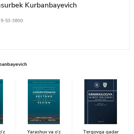
asurbek Kurbanbayevich
39-53-3800
rbanbayevich
o‘z
Yarashuv va o‘z
Tergovga qadar