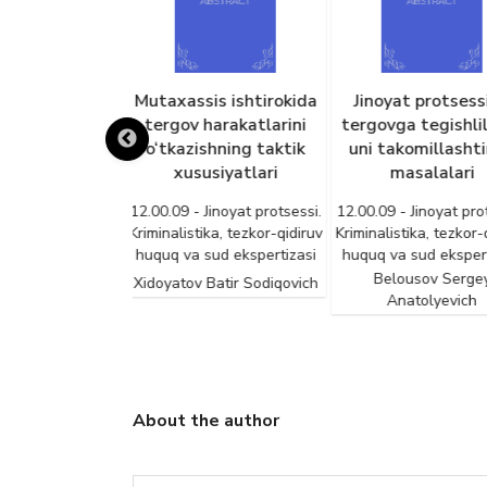
sis ishtirokida
Jinoyat protsessida
Sud hukmini
 harakatlarini
tergovga tegishlilik va
qonuniyligi, asosli
ishning taktik
uni takomillashtirish
adolatliligi
usiyatlari
masalalari
12.00.09 - Jinoyat pr
Kriminalistika, tezkor
 Jinoyat protsessi.
12.00.09 - Jinoyat protsessi.
huquq va sud eksper
tika, tezkor-qidiruv
Kriminalistika, tezkor-qidiruv
 sud ekspertizasi
huquq va sud ekspertizasi
Alishayev Sobi
Tursunboyevic
Belousov Sergey
 Batir Sodiqovich
Anatolyevich
About the author