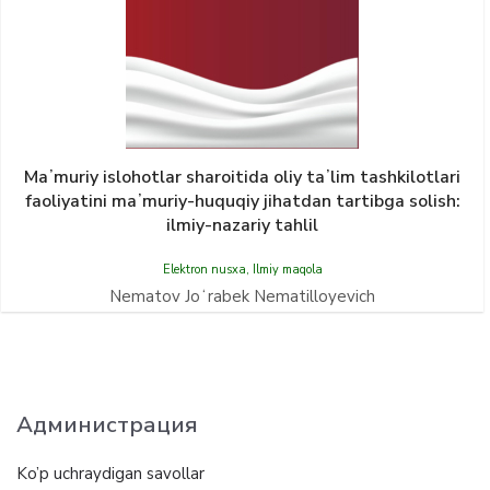
Maʼmuriy islohotlar sharoitida oliy taʼlim tashkilotlari
faoliyatini maʼmuriy-huquqiy jihatdan tartibga solish:
ilmiy-nazariy tahlil
Elektron nusxa
,
Ilmiy maqola
Nematov Joʻrabek Nematilloyevich
Администрация
Ko’p uchraydigan savollar