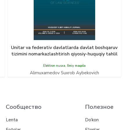
i
Unitar va federativ davlatlarda davlat boshqaruv
tizimini nomarkazlashtirish qiyosiy-huquqiy tahlil
Elektron nusxa
,
Ilmiy maqola
Alimuxamedov Suxrob Aybekovich
Сообщество
Полезное
Lenta
Do’kon
Fotolar
E’lonlar