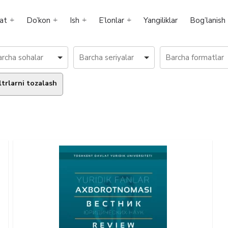
at
Do’kon
Ish
E’lonlar
Yangiliklar
Bog’lanish
ltrlarni tozalash