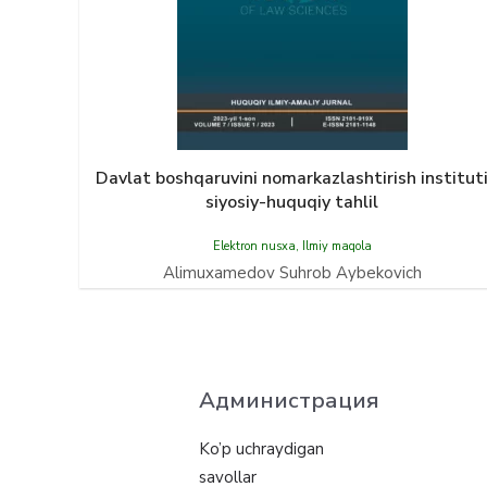
Davlat boshqaruvini nomarkazlashtirish institut
siyosiy-huquqiy tahlil
Elektron nusxa
,
Ilmiy maqola
Alimuxamedov Suhrob Aybekovich
Администрация
Ko’p uchraydigan
savollar