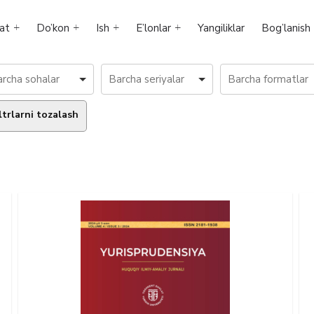
at
Do’kon
Ish
E’lonlar
Yangiliklar
Bog’lanish
ltrlarni tozalash