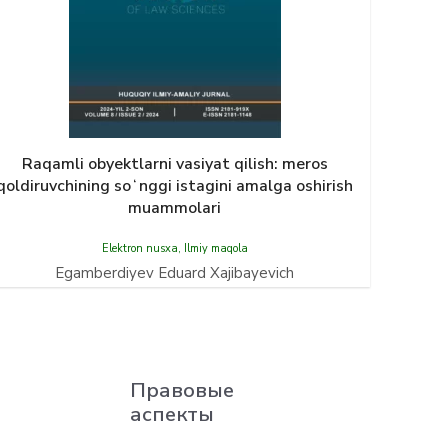
Raqamli obyektlarni vasiyat qilish: meros
qoldiruvchining soʻnggi istagini amalga oshirish
muammolari
Elektron nusxa
,
Ilmiy maqola
Egamberdiyev Eduard Xajibayevich
Правовые
аспекты