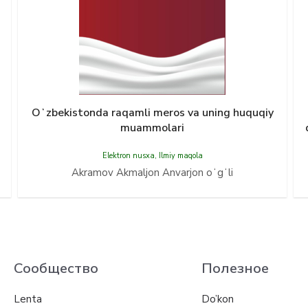
Oʻzbekistonda raqamli meros va uning huquqiy
muammolari
Elektron nusxa
,
Ilmiy maqola
Akramov Akmaljon Anvarjon oʻgʻli
Сообщество
Полезное
Lenta
Do’kon