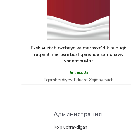
Eksklyuziv blokcheyn va merosxo‘rlik huquqi:
raqamli merosni boshqarishda zamonaviy
yondashuvlar
Ilmiy maqola
Egamberdiyev Eduard Xajibayevich
Администрация
Ko’p uchraydigan