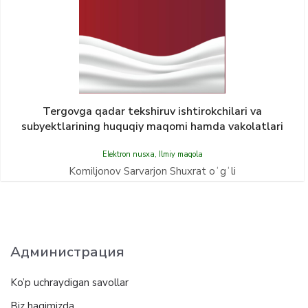
Tergovga qadar tekshiruv ishtirokchilari va
subyektlarining huquqiy maqomi hamda vakolatlari
Elektron nusxa
,
Ilmiy maqola
Komiljonov Sarvarjon Shuxrat oʻgʻli
Администрация
Ko’p uchraydigan savollar
Biz haqimizda