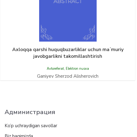
Axloqqa qarshi huquqbuzarliklar uchun maʼmuriy
javobgarlikni takomillashtirish
Avtoreferat
,
Elektron nusxa
Ganiyev Sherzod Alisherovich
Администрация
Ko’p uchraydigan savollar
Biz haqimizda