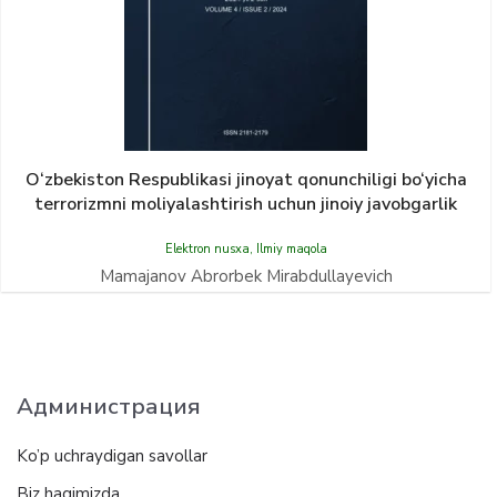
O‘zbekiston Respublikasi jinoyat qonunchiligi bo‘yicha
terrorizmni moliyalashtirish uchun jinoiy javobgarlik
Elektron nusxa
,
Ilmiy maqola
Mamajanov Abrorbek Mirabdullayevich
Администрация
Ko’p uchraydigan savollar
Biz haqimizda