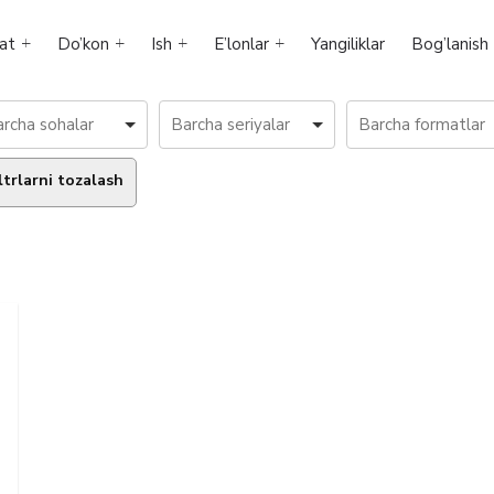
at
Do’kon
Ish
E’lonlar
Yangiliklar
Bog’lanish
ltrlarni tozalash