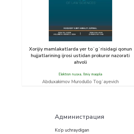
Xorijiy mamlakatlarda yer toʻgʻrisidagi qonun
hujjatlarining ijrosi ustidan prokuror nazorati
ahvoli
Elektron nusxa
,
Ilmiy maqola
Abduxakimov Murodullo Togʻayevich
Администрация
Ko’p uchraydigan