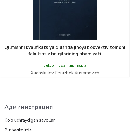
Qilmishni kvalifikatsiya qilishda jinoyat obyektiv tomoni
fakultativ belgilarining ahamiyati
Elektron nusxa
,
Ilmiy maqola
Xudaykulov Feruzbek Xurramovich
Администрация
Ko’p uchraydigan savollar
Biz haqimizda