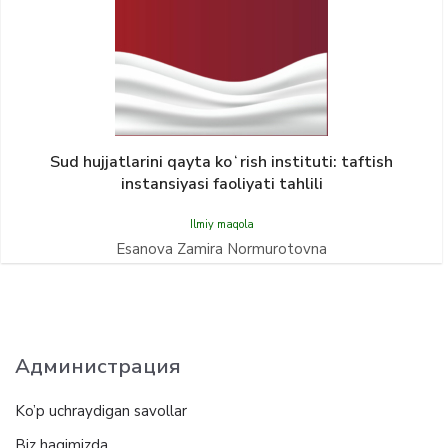
Sud hujjatlarini qayta koʻrish instituti: taftish
instansiyasi faoliyati tahlili
Ilmiy maqola
Esanova Zamira Normurotovna
Администрация
Ko’p uchraydigan savollar
Biz haqimizda