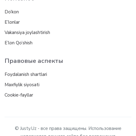
Do’kon
E’lonlar
Vakansiya joylashtirish
E’lon Qo’shish
Правовые аспекты
Foydalanish shartlari
Maxfiylik siyosati
Cookie-fayllar
© Justy.Uz - все права защищены. Использование