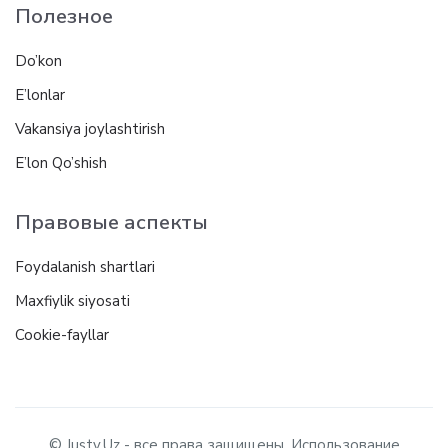
Полезное
Do’kon
E’lonlar
Vakansiya joylashtirish
E’lon Qo’shish
Правовые аспекты
Foydalanish shartlari
Maxfiylik siyosati
Cookie-fayllar
© Justy.Uz - все права защищены. Использование