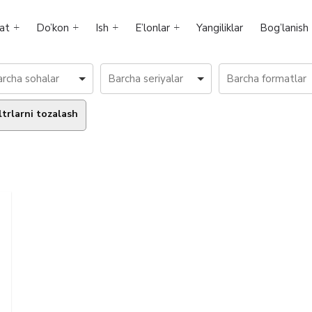
at
Do’kon
Ish
E’lonlar
Yangiliklar
Bog’lanish
ltrlarni tozalash