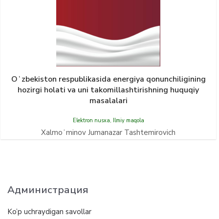
Oʻzbekiston respublikasida energiya qonunchiligining
hozirgi holati va uni takomillashtirishning huquqiy
masalalari
Elektron nusxa
,
Ilmiy maqola
Xalmoʻminov Jumanazar Tashtemirovich
Администрация
Ko’p uchraydigan savollar