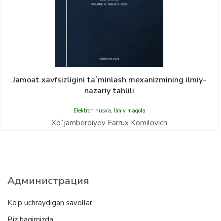
Jamoat xavfsizligini taʼminlash mexanizmining ilmiy-
nazariy tahlili
Elektron nusxa
,
Ilmiy maqola
Xoʻjamberdiyev Farrux Komilovich
Администрация
Ko’p uchraydigan savollar
Biz haqimizda