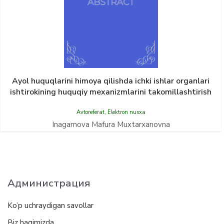
Ayol huquqlarini himoya qilishda ichki ishlar organlari
ishtirokining huquqiy mexanizmlarini takomillashtirish
Avtoreferat
,
Elektron nusxa
Inagamova Mafura Muxtarxanovna
Администрация
Ko’p uchraydigan savollar
Biz haqimizda