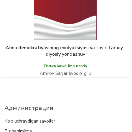
Afina demokratiyasining evolyutsiyasi va tasiri tarixiy-
qiyosiy yondashuv
Elektron nusxa
,
Ilmiy maqola
Amirov Sanjar Ilyos oʻgʻli
Администрация
Ko’p uchraydigan savollar
Biz haqimizda