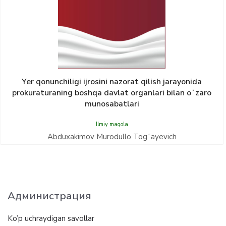
Yer qonunсhiligi ijrosini nazorat qilish jarayonida
prokuraturaning boshqa davlat organlari bilan oʻzaro
munosabatlari
Ilmiy maqola
Abduxakimov Murodullo Togʻayevich
Администрация
Ko’p uchraydigan savollar