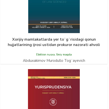
Xorijiy mamlakatlarda yer toʻgʻrisidagi qonun
hujjatlarining ijrosi ustidan prokuror nazorati ahvoli
Elektron nusxa
,
Ilmiy maqola
Abduxakimov Murodullo Togʻayevich