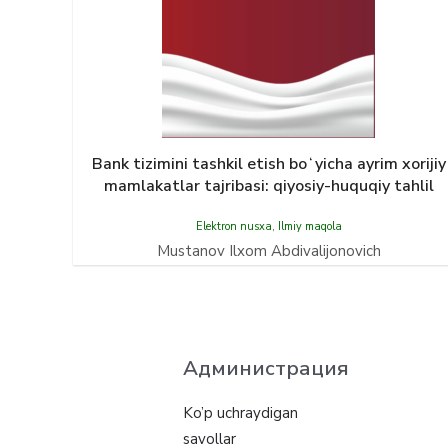
Bank tizimini tashkil etish boʻyicha ayrim xorijiy
mamlakatlar tajribasi: qiyosiy-huquqiy tahlil
Elektron nusxa
,
Ilmiy maqola
Mustanov Ilxom Abdivalijonovich
Администрация
Ko’p uchraydigan
savollar