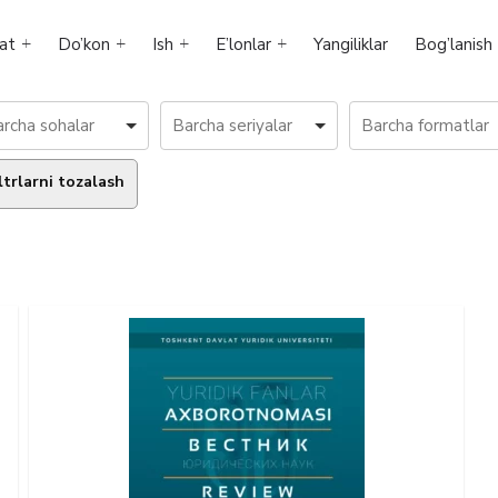
at
Do’kon
Ish
E’lonlar
Yangiliklar
Bog’lanish
ltrlarni tozalash