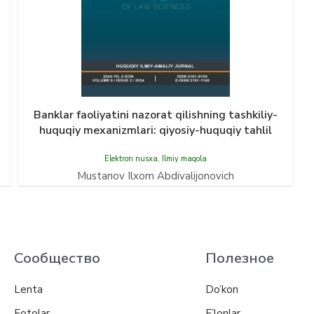
Banklar faoliyatini nazorat qilishning tashkiliy-
huquqiy mexanizmlari: qiyosiy-huquqiy tahlil
Elektron nusxa
,
Ilmiy maqola
Mustanov Ilxom Abdivalijonovich
Сообщество
Полезное
Lenta
Do’kon
Fotolar
E’lonlar