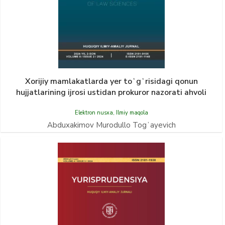
Xorijiy mamlakatlarda yer toʻgʻrisidagi qonun
hujjatlarining ijrosi ustidan prokuror nazorati ahvoli
Elektron nusxa
,
Ilmiy maqola
Abduxakimov Murodullo Togʻayevich