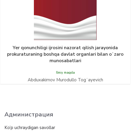
Yer qonunсhiligi ijrosini nazorat qilish jarayonida
prokuraturaning boshqa davlat organlari bilan oʻzaro
munosabatlari
Ilmiy maqola
Abduxakimov Murodullo Togʻayevich
Администрация
Ko’p uchraydigan savollar