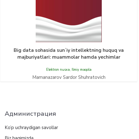
Big data sohasida sunʼiy intellektning huquq va
majburiyatlari: muammolar hamda yechimlar
Elektron nusxa
,
Ilmiy maqola
Mamanazarov Sardor Shuhratovich
Администрация
Ko’p uchraydigan savollar
Biz haqimizda