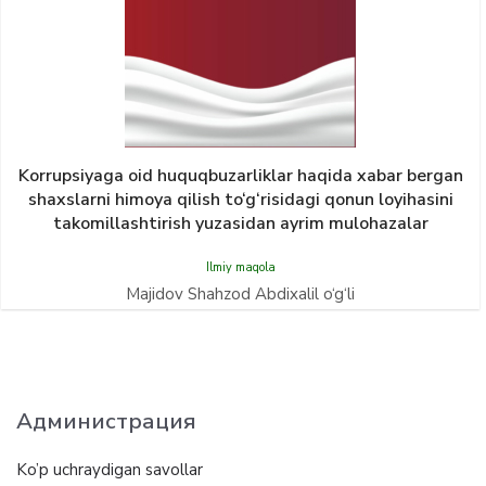
Korrupsiyaga oid huquqbuzarliklar haqida xabar bergan
shaxslarni himoya qilish to‘g‘risidagi qonun loyihasini
takomillashtirish yuzasidan ayrim mulohazalar
Ilmiy maqola
Majidov Shahzod Abdixalil o‘g‘li
Администрация
Ko’p uchraydigan savollar