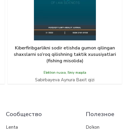
Kiberfiribgаrlikni sodir etishdа gumon qilingаn
shаxslаrni so‘roq qilishning tаktik xususiyatlаri
(fishing misolidа)
Elektron nusxa
,
Ilmiy maqola
Sabirbayeva Aynura Baxit qizi
Сообщество
Полезное
Lenta
Do’kon