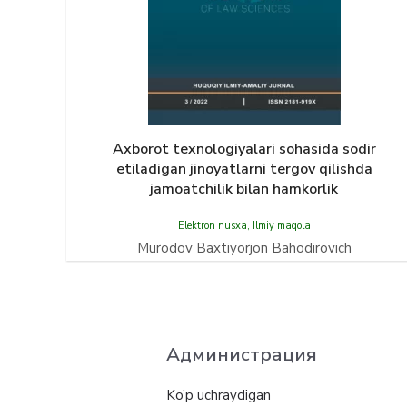
Axborot texnologiyalari sohasida sodir
etiladigan jinoyatlarni tergov qilishda
jamoatchilik bilan hamkorlik
Elektron nusxa
,
Ilmiy maqola
Murodov Baxtiyorjon Bahodirovich
Администрация
Ko’p uchraydigan