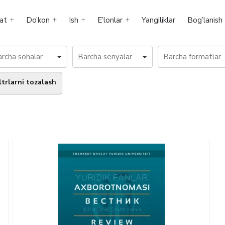
at
Do’kon
Ish
E’lonlar
Yangiliklar
Bog’lanish
ltrlarni tozalash