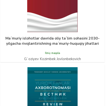
Maʼmuriy islohotlar davrida oliy taʼlim sohasini 2030-
yilgacha rivojlantirishning maʼmuriy-huquqiy jihatlari
Ilmiy maqola
Gʻoziyev Kozimbek Jovlonbekovich