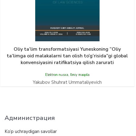
Oliy ta’lim transformatsiyasi Yunеskoning “Oliy
ta’limga oid malakalarni tan olish to‘g‘risida”gi global
konvensiyasini ratifikatsiya qilish zarurati
Elektron nusxa
,
Ilmiy maqola
Yakubov Shuhrat Ummataliyevich
Администрация
Ko’p uchraydigan savollar