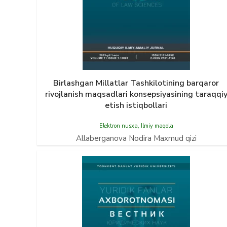
Birlashgan Millatlar Tashkilotining barqaror
rivojlanish maqsadlari konsepsiyasining taraqqi
etish istiqbollari
Elektron nusxa
,
Ilmiy maqola
Allaberganova Nodira Maxmud qizi