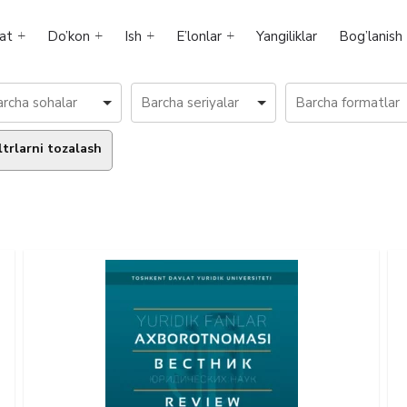
at
Do’kon
Ish
E’lonlar
Yangiliklar
Bog’lanish
ltrlarni tozalash