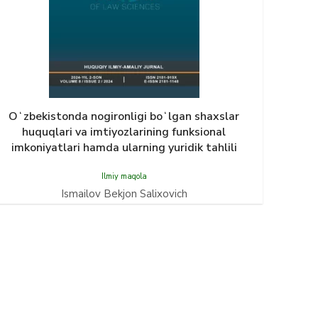
Oʻzbekistonda nogironligi boʻlgan shaxslar
huquqlari va imtiyozlarining funksional
imkoniyatlari hamda ularning yuridik tahlili
Ilmiy maqola
Ismailov Bekjon Salixovich