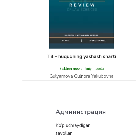
Til – huquqning yashash sharti
Elektron nusxa
,
Ilmiy maqola
Gulyamova Gulnora Yakubovna
Администрация
Ko’p uchraydigan
savollar