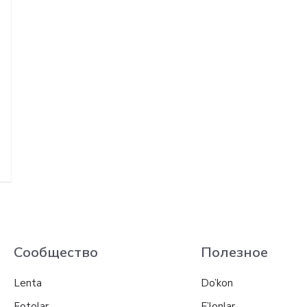
Сообщество
Полезное
Lenta
Do’kon
Fotolar
E’lonlar