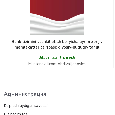
Bank tizimini tashkil etish boʻyicha ayrim xorijiy
mamlakatlar tajribasi: qiyosiy-huquqiy tahlil
Elektron nusxa
,
Ilmiy maqola
Mustanov Ilxom Abdivalijonovich
Администрация
Ko’p uchraydigan savollar
Biz haqimizda