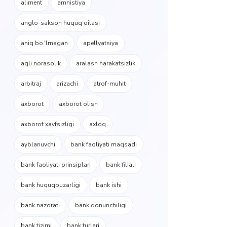
aliment
amnistiya
anglo-sakson huquq oilasi
aniq boʻlmagan
apellyatsiya
aqli norasolik
aralash harakatsizlik
arbitraj
arizachi
atrof-muhit
axborot
axborot olish
axborot xavfsizligi
axloq
ayblanuvchi
bank faoliyati maqsadi
bank faoliyati prinsiplari
bank filiali
bank huquqbuzarligi
bank ishi
bank nazorati
bank qonunchiligi
bank tizimi
bank turlari