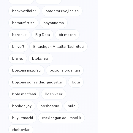
bank vazifalari
barqaror rivojlanish
bartaraf etish
bayonnoma
bezorilik
Big Data
bir makon
bir yoʻl
Birlashgan Millatlar Tashkiloti
biznes
blokcheyn
bojxona nazorati
bojxona organlari
bojxona sohasidagi jinoyatlar
bola
bola manfaati
Bosh vazir
boshqa joy
boshqaruv
bule
buyurtmachi
cheklangan aqli rasolik
cheklovlar