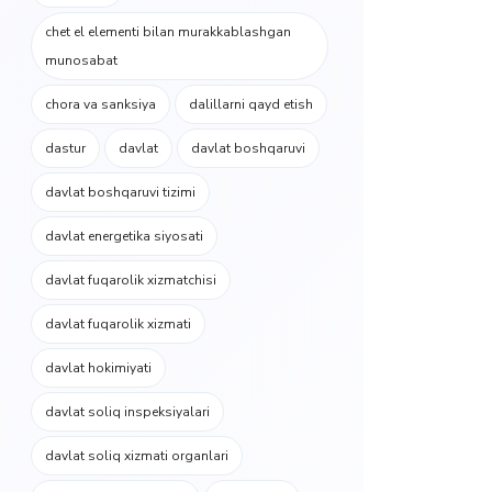
chet el elementi bilan murakkablashgan
munosabat
chora va sanksiya
dalillarni qayd etish
dastur
davlat
davlat boshqaruvi
davlat boshqaruvi tizimi
davlat energetika siyosati
davlat fuqarolik xizmatchisi
davlat fuqarolik xizmati
davlat hokimiyati
davlat soliq inspeksiyalari
davlat soliq xizmati organlari