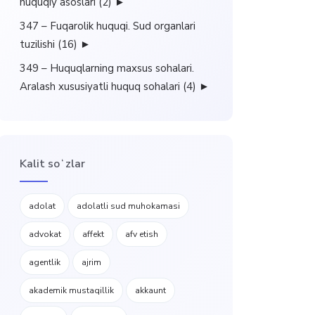
huquqiy asoslari
(2)
►
347 – Fuqarolik huquqi. Sud organlari
tuzilishi
(16)
►
349 – Huquqlarning maxsus sohalari.
Aralash xususiyatli huquq sohalari
(4)
►
Kalit soʻzlar
adolat
adolatli sud muhokamasi
advokat
affekt
afv etish
agentlik
ajrim
akademik mustaqillik
akkaunt