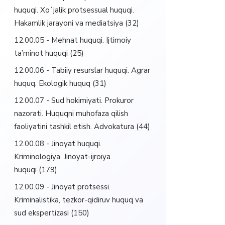
huquqi. Xoʻjalik protsessual huquqi.
Hakamlik jarayoni va mediatsiya
(32)
12.00.05 - Mehnat huquqi. Ijtimoiy
ta’minot huquqi
(25)
12.00.06 - Tabiiy resurslar huquqi. Agrar
huquq. Ekologik huquq
(31)
12.00.07 - Sud hokimiyati. Prokuror
nazorati. Huquqni muhofaza qilish
faoliyatini tashkil etish. Advokatura
(44)
12.00.08 - Jinoyat huquqi.
Kriminologiya. Jinoyat-ijroiya
huquqi
(179)
12.00.09 - Jinoyat protsessi.
Kriminalistika, tezkor-qidiruv huquq va
sud ekspertizasi
(150)