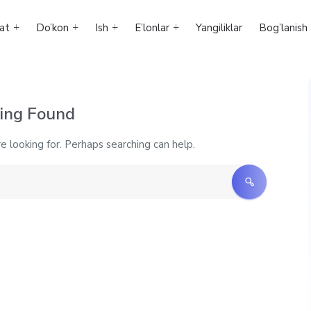
at
Do’kon
Ish
E’lonlar
Yangiliklar
Bog’lanish
ing Found
e looking for. Perhaps searching can help.