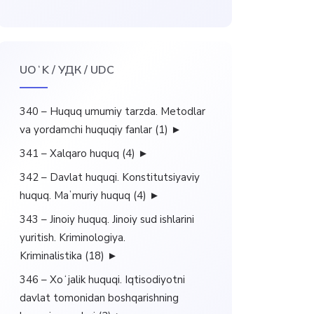
UOʻK / УДК / UDC
340 – Huquq umumiy tarzda. Metodlar
va yordamchi huquqiy fanlar
(1)
►
341 – Xalqaro huquq
(4)
►
342 – Davlat huquqi. Konstitutsiyaviy
huquq. Maʼmuriy huquq
(4)
►
343 – Jinoiy huquq. Jinoiy sud ishlarini
yuritish. Kriminologiya.
Kriminalistika
(18)
►
346 – Xoʻjalik huquqi. Iqtisodiyotni
davlat tomonidan boshqarishning