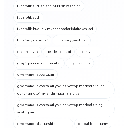
fuqarolik sud ishlarini yuritish vazifalari
fuqarolik sudi
fuqarolik-huquqiy munosabatlar ishtirokchilari
fuqaroviy da’vogar
fuqaroviy javobgar
g‘arazgo‘ylik
gender tengligi
geosiyosat
gʻayriqonuniy xatti-harakat
giyohvandlik
giyohvandlik vositalari
giyohvandlik vositalari yoki psixotrop moddalar bilan
qonunga xilof ravishda muomala qilish
giyohvandlik vositalari yoki psixotrop moddalarning
analoglari
giyohvandlikka qarshi kurashish
global boshqaruv