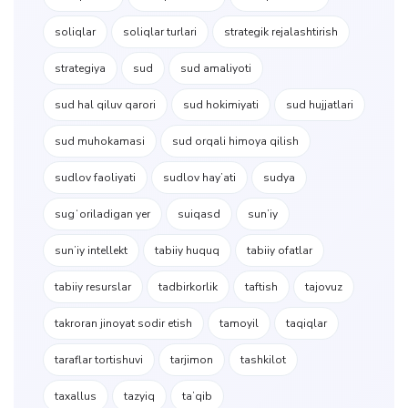
soliqlar
soliqlar turlari
strategik rejalashtirish
strategiya
sud
sud amaliyoti
sud hal qiluv qarori
sud hokimiyati
sud hujjatlari
sud muhokamasi
sud orqali himoya qilish
sudlov faoliyati
sudlov hayʼati
sudya
sugʻoriladigan yer
suiqasd
sunʼiy
sunʼiy intellekt
tabiiy huquq
tabiiy ofatlar
tabiiy resurslar
tadbirkorlik
taftish
tajovuz
takroran jinoyat sodir etish
tamoyil
taqiqlar
taraflar tortishuvi
tarjimon
tashkilot
taxallus
tazyiq
taʼqib