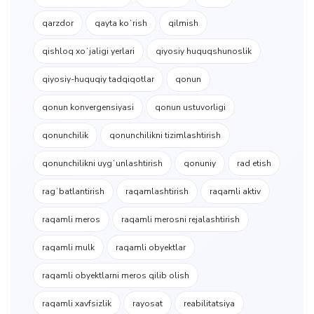
qarzdor
qayta koʻrish
qilmish
qishloq xoʻjaligi yerlari
qiyosiy huquqshunoslik
qiyosiy-huquqiy tadqiqotlar
qonun
qonun konvergensiyasi
qonun ustuvorligi
qonunchilik
qonunchilikni tizimlashtirish
qonunchilikni uygʻunlashtirish
qonuniy
rad etish
ragʻbatlantirish
raqamlashtirish
raqamli aktiv
raqamli meros
raqamli merosni rejalashtirish
raqamli mulk
raqamli obyektlar
raqamli obyektlarni meros qilib olish
raqamli xavfsizlik
rayosat
reabilitatsiya