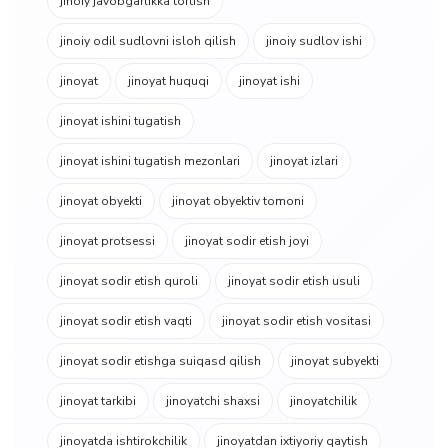
jinoiy javobgarlikka tortish
jinoiy odil sudlovni isloh qilish
jinoiy sudlov ishi
jinoyat
jinoyat huquqi
jinoyat ishi
jinoyat ishini tugatish
jinoyat ishini tugatish mezonlari
jinoyat izlari
jinoyat obyekti
jinoyat obyektiv tomoni
jinoyat protsessi
jinoyat sodir etish joyi
jinoyat sodir etish quroli
jinoyat sodir etish usuli
jinoyat sodir etish vaqti
jinoyat sodir etish vositasi
jinoyat sodir etishga suiqasd qilish
jinoyat subyekti
jinoyat tarkibi
jinoyatchi shaxsi
jinoyatchilik
jinoyatda ishtirokchilik
jinoyatdan ixtiyoriy qaytish