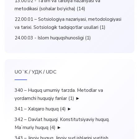
13.00.02 - Ta’lim va tarbiya nazariyasi va
metodikasi (sohalar bo‘yicha)
(14)
22.00.01 – Sotsiologiya nazariyasi, metodologiyasi
va tarixi. Sotsiologik tadqiqotlar usullari
(1)
24.00.03 - Islom huquqshunosligi
(1)
UOʻK / УДК / UDC
340 – Huquq umumiy tarzda. Metodlar va
yordamchi huquqiy fanlar
(1)
►
341 – Xalqaro huquq
(4)
►
342 – Davlat huquqi. Konstitutsiyaviy huquq.
Maʼmuriy huquq
(4)
►
343 – Jinoiy huquq. Jinoiy sud ishlarini yuritish.