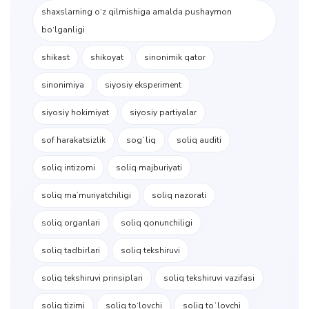
shaxslarning o‘z qilmishiga amalda pushaymon
bo‘lganligi
shikast
shikoyat
sinonimik qator
sinonimiya
siyosiy eksperiment
siyosiy hokimiyat
siyosiy partiyalar
sof harakatsizlik
sogʻliq
soliq auditi
soliq intizomi
soliq majburiyati
soliq maʼmuriyatchiligi
soliq nazorati
soliq organlari
soliq qonunchiligi
soliq tadbirlari
soliq tekshiruvi
soliq tekshiruvi prinsiplari
soliq tekshiruvi vazifasi
soliq tizimi
soliq to‘lovchi
soliq toʻlovchi