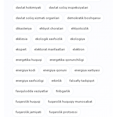
davlat hokimiyati
davlat soliq inspeksiyalari
davlat soliq xizmati organlari
demokratik boshqaruv
dikasteriya
ehtiyot choralari
ehtiyotsizlik
ekklesia
ekologik xavfsizlik
ekologiya
ekspert
elektorat manfaatlari
elektron
energetika huquqi
energetika qonunchiligi
energiya kodi
energiya qonuni
energiya xartiyasi
energiya xavfsizligi
erkinlik
falsafiy tadqiqot
favqulodda vaziyatlar
firibgarlik
fuqarolik huquqi
fuqarolik huquqiy munosabat
fuqarolik jamiyati
fuqarolik protsessi