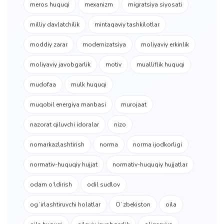
meros huquqi
mexanizm
migratsiya siyosati
milliy davlatchilik
mintaqaviy tashkilotlar
moddiy zarar
modernizatsiya
moliyaviy erkinlik
moliyaviy javobgarlik
motiv
mualliflik huquqi
mudofaa
mulk huquqi
muqobil energiya manbasi
murojaat
nazorat qiluvchi idoralar
nizo
nomarkazlashtirish
norma
norma ijodkorligi
normativ-huquqiy hujjat
normativ-huquqiy hujjatlar
odam o‘ldirish
odil sudlov
ogʻirlashtiruvchi holatlar
Oʻzbekiston
oila