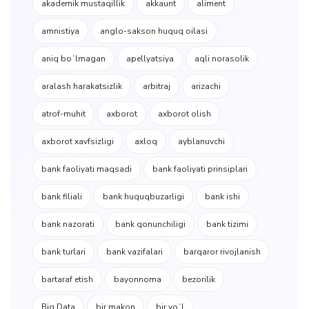
akademik mustaqillik
akkaunt
aliment
amnistiya
anglo-sakson huquq oilasi
aniq boʻlmagan
apellyatsiya
aqli norasolik
aralash harakatsizlik
arbitraj
arizachi
atrof-muhit
axborot
axborot olish
axborot xavfsizligi
axloq
ayblanuvchi
bank faoliyati maqsadi
bank faoliyati prinsiplari
bank filiali
bank huquqbuzarligi
bank ishi
bank nazorati
bank qonunchiligi
bank tizimi
bank turlari
bank vazifalari
barqaror rivojlanish
bartaraf etish
bayonnoma
bezorilik
Big Data
bir makon
bir yoʻl