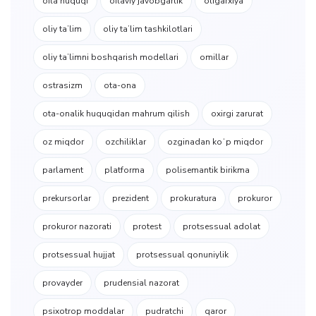
oila huquqi
oilaviy javobgarlik
oligarxiya
oliy taʼlim
oliy taʼlim tashkilotlari
oliy taʼlimni boshqarish modellari
omillar
ostrasizm
ota-ona
ota-onalik huquqidan mahrum qilish
oxirgi zarurat
oz miqdor
ozchiliklar
ozginadan koʻp miqdor
parlament
platforma
polisemantik birikma
prekursorlar
prezident
prokuratura
prokuror
prokuror nazorati
protest
protsessual adolat
protsessual hujjat
protsessual qonuniylik
provayder
prudensial nazorat
psixotrop moddalar
pudratchi
qaror