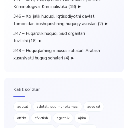
Kriminologiya. Kriminalistika
(18)
►
346 – Xoʻjalik huquqi. Iqtisodiyotni davlat
tomonidan boshqarishning huquqiy asoslari
(2)
►
347 – Fuqarolik huquqi. Sud organlari
tuzilishi
(16)
►
349 – Huquqlarning maxsus sohalari. Aralash
xususiyatli huquq sohalari
(4)
►
Kalit soʻzlar
adolat
adolatli sud muhokamasi
advokat
affekt
afv etish
agentlik
ajrim