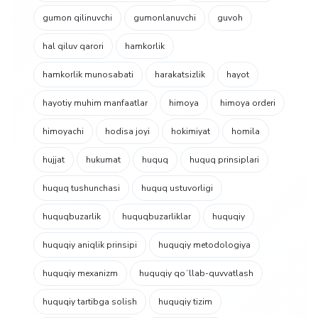
gumon qilinuvchi
gumonlanuvchi
guvoh
hal qiluv qarori
hamkorlik
hamkorlik munosabati
harakatsizlik
hayot
hayotiy muhim manfaatlar
himoya
himoya orderi
himoyachi
hodisa joyi
hokimiyat
homila
hujjat
hukumat
huquq
huquq prinsiplari
huquq tushunchasi
huquq ustuvorligi
huquqbuzarlik
huquqbuzarliklar
huquqiy
huquqiy aniqlik prinsipi
huquqiy metodologiya
huquqiy mexanizm
huquqiy qoʻllab-quvvatlash
huquqiy tartibga solish
huquqiy tizim