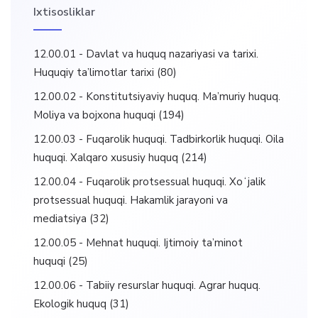
Ixtisosliklar
12.00.01 - Davlat va huquq nazariyasi va tarixi.
Huquqiy ta’limotlar tarixi
(80)
12.00.02 - Konstitutsiyaviy huquq. Ma’muriy huquq.
Moliya va bojxona huquqi
(194)
12.00.03 - Fuqarolik huquqi. Tadbirkorlik huquqi. Oila
huquqi. Xalqaro xususiy huquq
(214)
12.00.04 - Fuqarolik protsessual huquqi. Xoʻjalik
protsessual huquqi. Hakamlik jarayoni va
mediatsiya
(32)
12.00.05 - Mehnat huquqi. Ijtimoiy ta’minot
huquqi
(25)
12.00.06 - Tabiiy resurslar huquqi. Agrar huquq.
Ekologik huquq
(31)