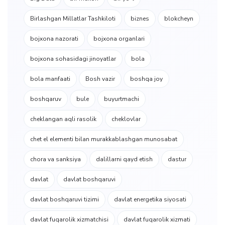
Birlashgan Millatlar Tashkiloti
biznes
blokcheyn
bojxona nazorati
bojxona organlari
bojxona sohasidagi jinoyatlar
bola
bola manfaati
Bosh vazir
boshqa joy
boshqaruv
bule
buyurtmachi
cheklangan aqli rasolik
cheklovlar
chet el elementi bilan murakkablashgan munosabat
chora va sanksiya
dalillarni qayd etish
dastur
davlat
davlat boshqaruvi
davlat boshqaruvi tizimi
davlat energetika siyosati
davlat fuqarolik xizmatchisi
davlat fuqarolik xizmati