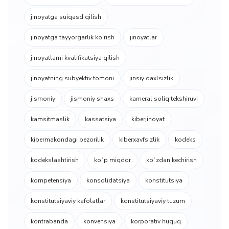
jinoyatga suiqasd qilish
jinoyatga tayyorgarlik ko‘rish
jinoyatlar
jinoyatlarni kvalifikatsiya qilish
jinoyatning subyektiv tomoni
jinsiy daxlsizlik
jismoniy
jismoniy shaxs
kameral soliq tekshiruvi
kamsitmaslik
kassatsiya
kiberjinoyat
kibermakondagi bezorilik
kiberxavfsizlik
kodeks
kodekslashtirish
koʻp miqdor
koʻzdan kechirish
kompetensiya
konsolidatsiya
konstitutsiya
konstitutsiyaviy kafolatlar
konstitutsiyaviy tuzum
kontrabanda
konvensiya
korporativ huquq