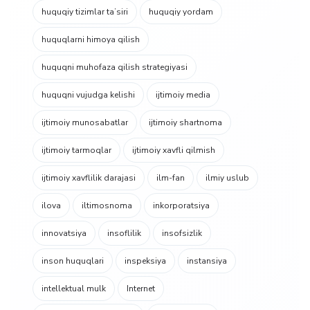
huquqiy tizimlar taʼsiri
huquqiy yordam
huquqlarni himoya qilish
huquqni muhofaza qilish strategiyasi
huquqni vujudga kelishi
ijtimoiy media
ijtimoiy munosabatlar
ijtimoiy shartnoma
ijtimoiy tarmoqlar
ijtimoiy xavfli qilmish
ijtimoiy xavflilik darajasi
ilm-fan
ilmiy uslub
ilova
iltimosnoma
inkorporatsiya
innovatsiya
insoflilik
insofsizlik
inson huquqlari
inspeksiya
instansiya
intellektual mulk
Internet