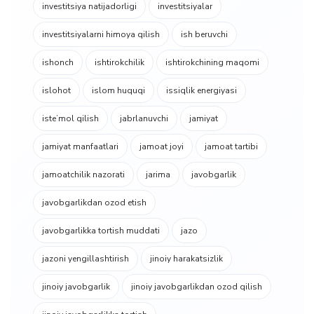
investitsiya natijadorligi
investitsiyalar
investitsiyalarni himoya qilish
ish beruvchi
ishonch
ishtirokchilik
ishtirokchining maqomi
islohot
islom huquqi
issiqlik energiyasi
isteʼmol qilish
jabrlanuvchi
jamiyat
jamiyat manfaatlari
jamoat joyi
jamoat tartibi
jamoatchilik nazorati
jarima
javobgarlik
javobgarlikdan ozod etish
javobgarlikka tortish muddati
jazo
jazoni yengillashtirish
jinoiy harakatsizlik
jinoiy javobgarlik
jinoiy javobgarlikdan ozod qilish