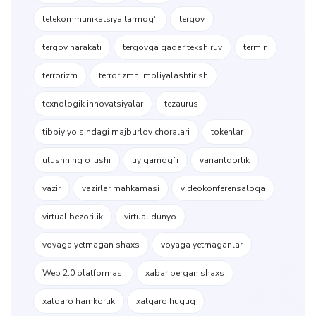
telekommunikatsiya tarmog‘i
tergov
tergov harakati
tergovga qadar tekshiruv
termin
terrorizm
terrorizmni moliyalashtirish
texnologik innovatsiyalar
tezaurus
tibbiy yo‘sindagi majburlov choralari
tokenlar
ulushning oʻtishi
uy qamogʻi
variantdorlik
vazir
vazirlar mahkamasi
videokonferensaloqa
virtual bezorilik
virtual dunyo
voyaga yetmagan shaxs
voyaga yetmaganlar
Web 2.0 platformasi
xabar bergan shaxs
xalqaro hamkorlik
xalqaro huquq