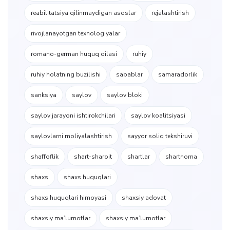
reabilitatsiya qilinmaydigan asoslar
rejalashtirish
rivojlanayotgan texnologiyalar
romano-german huquq oilasi
ruhiy
ruhiy holatning buzilishi
sabablar
samaradorlik
sanksiya
saylov
saylov bloki
saylov jarayoni ishtirokchilari
saylov koalitsiyasi
saylovlarni moliyalashtirish
sayyor soliq tekshiruvi
shaffoflik
shart-sharoit
shartlar
shartnoma
shaxs
shaxs huquqlari
shaxs huquqlari himoyasi
shaxsiy adovat
shaxsiy ma’lumotlar
shaxsiy maʼlumotlar