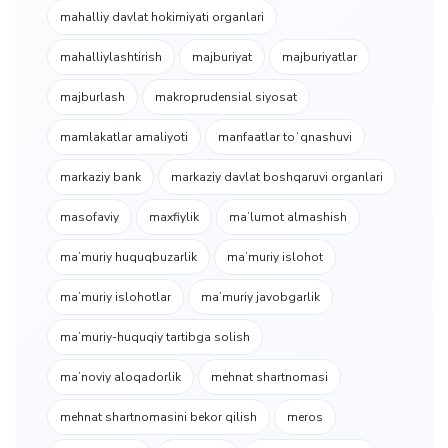
mahalliy davlat hokimiyati organlari
mahalliylashtirish
majburiyat
majburiyatlar
majburlash
makroprudensial siyosat
mamlakatlar amaliyoti
manfaatlar toʻqnashuvi
markaziy bank
markaziy davlat boshqaruvi organlari
masofaviy
maxfiylik
maʼlumot almashish
maʼmuriy huquqbuzarlik
maʼmuriy islohot
maʼmuriy islohotlar
maʼmuriy javobgarlik
maʼmuriy-huquqiy tartibga solish
maʼnoviy aloqadorlik
mehnat shartnomasi
mehnat shartnomasini bekor qilish
meros