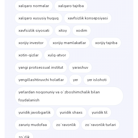
xalqaro normalar
xalqaro tajriba
xalqaro xususiy huquq
xavfsizlik konsepsiyasi
xavfsizlik siyosati
xitoy
xodim
xorijiy investor
xorijiy mamlakatlar
xorijiy tajriba
xotin-qizlar
xulq-atvor
yangi protsessual institut
yarashuv
yengillashtiruvchi holatlar
yer
yer islohoti
yerlardan noqonuniy va oʻzboshimchalik bilan
foydalanish
yuridik javobgarlik
yuridik shaxs
yuridik til
zaruriy mudofaa
zoʻravonlik
zoʻravonlik turlari
zoʻrlik