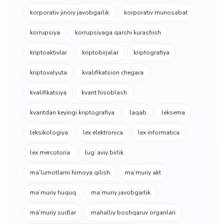
korporativ jinoiy javobgarlik
korporativ munosabat
korrupsiya
korrupsiyaga qarshi kurashish
kriptoaktivlar
kriptobirjalar
kriptografiya
kriptovalyuta
kvalifikatsion chegara
kvalifikatsiya
kvant hisoblash
kvantdan keyingi kriptografiya
laqab
leksema
leksikologiya
lex elektronica
lex informatica
lex mercotoria
lugʻaviy birlik
ma’lumotlarni himoya qilish
ma’muriy akt
ma’muriy huquq
ma’muriy javobgarlik
ma’muriy sudlar
mahalliy boshqaruv organlari