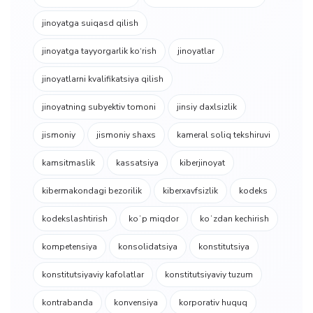
jinoyatga suiqasd qilish
jinoyatga tayyorgarlik ko‘rish
jinoyatlar
jinoyatlarni kvalifikatsiya qilish
jinoyatning subyektiv tomoni
jinsiy daxlsizlik
jismoniy
jismoniy shaxs
kameral soliq tekshiruvi
kamsitmaslik
kassatsiya
kiberjinoyat
kibermakondagi bezorilik
kiberxavfsizlik
kodeks
kodekslashtirish
koʻp miqdor
koʻzdan kechirish
kompetensiya
konsolidatsiya
konstitutsiya
konstitutsiyaviy kafolatlar
konstitutsiyaviy tuzum
kontrabanda
konvensiya
korporativ huquq