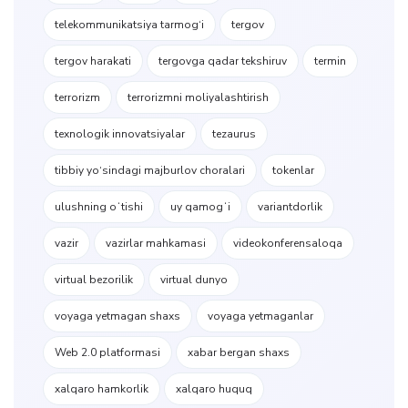
telekommunikatsiya tarmog‘i
tergov
tergov harakati
tergovga qadar tekshiruv
termin
terrorizm
terrorizmni moliyalashtirish
texnologik innovatsiyalar
tezaurus
tibbiy yo‘sindagi majburlov choralari
tokenlar
ulushning oʻtishi
uy qamogʻi
variantdorlik
vazir
vazirlar mahkamasi
videokonferensaloqa
virtual bezorilik
virtual dunyo
voyaga yetmagan shaxs
voyaga yetmaganlar
Web 2.0 platformasi
xabar bergan shaxs
xalqaro hamkorlik
xalqaro huquq