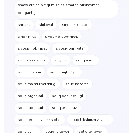
shaxslarning o‘z qilmishiga amalda pushaymon
bo‘lganligi
shikast
shikoyat
sinonimik qator
sinonimiya
siyosiy eksperiment
siyosiy hokimiyat
siyosiy partiyalar
sof harakatsizlik
sogʻliq
soliq auditi
soliq intizomi
soliq majburiyati
soliq maʼmuriyatchiligi
soliq nazorati
soliq organlari
soliq qonunchiligi
soliq tadbirlari
soliq tekshiruvi
soliq tekshiruvi prinsiplari
soliq tekshiruvi vazifasi
soliq tizimi
soliq to‘lovchi
soliq toʻlovchi