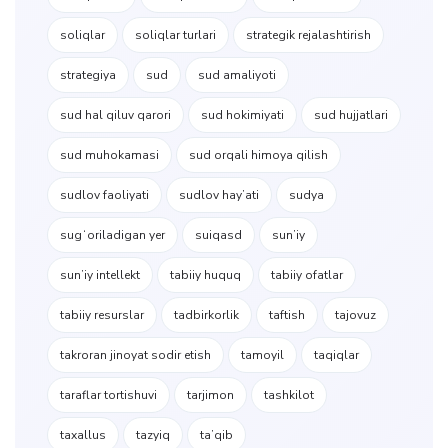
soliqlar
soliqlar turlari
strategik rejalashtirish
strategiya
sud
sud amaliyoti
sud hal qiluv qarori
sud hokimiyati
sud hujjatlari
sud muhokamasi
sud orqali himoya qilish
sudlov faoliyati
sudlov hayʼati
sudya
sugʻoriladigan yer
suiqasd
sunʼiy
sunʼiy intellekt
tabiiy huquq
tabiiy ofatlar
tabiiy resurslar
tadbirkorlik
taftish
tajovuz
takroran jinoyat sodir etish
tamoyil
taqiqlar
taraflar tortishuvi
tarjimon
tashkilot
taxallus
tazyiq
taʼqib