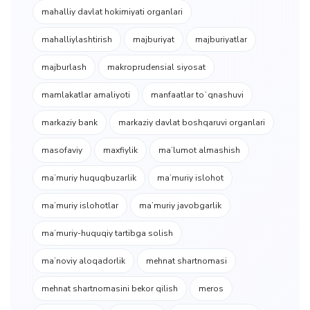
mahalliy davlat hokimiyati organlari
mahalliylashtirish
majburiyat
majburiyatlar
majburlash
makroprudensial siyosat
mamlakatlar amaliyoti
manfaatlar toʻqnashuvi
markaziy bank
markaziy davlat boshqaruvi organlari
masofaviy
maxfiylik
maʼlumot almashish
maʼmuriy huquqbuzarlik
maʼmuriy islohot
maʼmuriy islohotlar
maʼmuriy javobgarlik
maʼmuriy-huquqiy tartibga solish
maʼnoviy aloqadorlik
mehnat shartnomasi
mehnat shartnomasini bekor qilish
meros