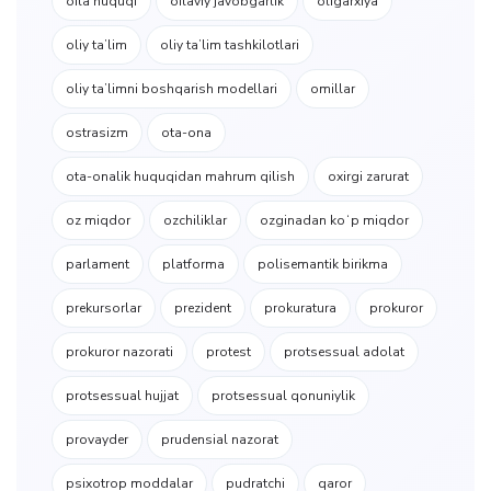
oila huquqi
oilaviy javobgarlik
oligarxiya
oliy taʼlim
oliy taʼlim tashkilotlari
oliy taʼlimni boshqarish modellari
omillar
ostrasizm
ota-ona
ota-onalik huquqidan mahrum qilish
oxirgi zarurat
oz miqdor
ozchiliklar
ozginadan koʻp miqdor
parlament
platforma
polisemantik birikma
prekursorlar
prezident
prokuratura
prokuror
prokuror nazorati
protest
protsessual adolat
protsessual hujjat
protsessual qonuniylik
provayder
prudensial nazorat
psixotrop moddalar
pudratchi
qaror