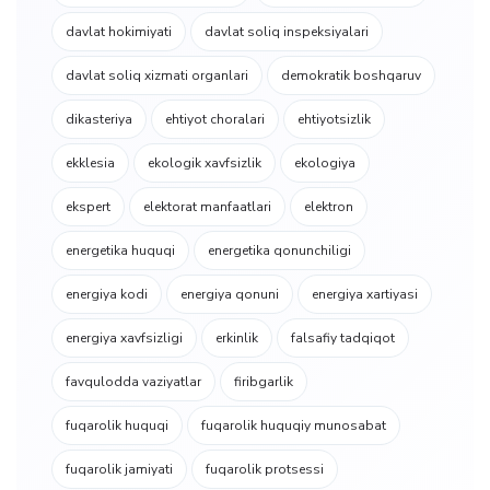
davlat hokimiyati
davlat soliq inspeksiyalari
davlat soliq xizmati organlari
demokratik boshqaruv
dikasteriya
ehtiyot choralari
ehtiyotsizlik
ekklesia
ekologik xavfsizlik
ekologiya
ekspert
elektorat manfaatlari
elektron
energetika huquqi
energetika qonunchiligi
energiya kodi
energiya qonuni
energiya xartiyasi
energiya xavfsizligi
erkinlik
falsafiy tadqiqot
favqulodda vaziyatlar
firibgarlik
fuqarolik huquqi
fuqarolik huquqiy munosabat
fuqarolik jamiyati
fuqarolik protsessi