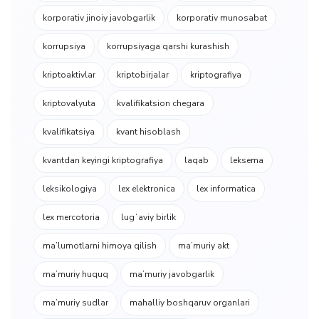
korporativ jinoiy javobgarlik
korporativ munosabat
korrupsiya
korrupsiyaga qarshi kurashish
kriptoaktivlar
kriptobirjalar
kriptografiya
kriptovalyuta
kvalifikatsion chegara
kvalifikatsiya
kvant hisoblash
kvantdan keyingi kriptografiya
laqab
leksema
leksikologiya
lex elektronica
lex informatica
lex mercotoria
lugʻaviy birlik
ma’lumotlarni himoya qilish
ma’muriy akt
ma’muriy huquq
ma’muriy javobgarlik
ma’muriy sudlar
mahalliy boshqaruv organlari