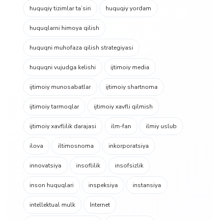
huquqiy tizimlar taʼsiri
huquqiy yordam
huquqlarni himoya qilish
huquqni muhofaza qilish strategiyasi
huquqni vujudga kelishi
ijtimoiy media
ijtimoiy munosabatlar
ijtimoiy shartnoma
ijtimoiy tarmoqlar
ijtimoiy xavfli qilmish
ijtimoiy xavflilik darajasi
ilm-fan
ilmiy uslub
ilova
iltimosnoma
inkorporatsiya
innovatsiya
insoflilik
insofsizlik
inson huquqlari
inspeksiya
instansiya
intellektual mulk
Internet