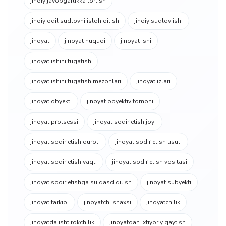
jinoiy javobgarlikka tortish
jinoiy odil sudlovni isloh qilish
jinoiy sudlov ishi
jinoyat
jinoyat huquqi
jinoyat ishi
jinoyat ishini tugatish
jinoyat ishini tugatish mezonlari
jinoyat izlari
jinoyat obyekti
jinoyat obyektiv tomoni
jinoyat protsessi
jinoyat sodir etish joyi
jinoyat sodir etish quroli
jinoyat sodir etish usuli
jinoyat sodir etish vaqti
jinoyat sodir etish vositasi
jinoyat sodir etishga suiqasd qilish
jinoyat subyekti
jinoyat tarkibi
jinoyatchi shaxsi
jinoyatchilik
jinoyatda ishtirokchilik
jinoyatdan ixtiyoriy qaytish