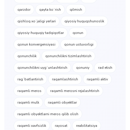
qarzdor
qayta koʻrish
qilmish
qishloq xoʻjaligi yerlari
qiyosiy huquqshunoslik
qiyosiy-huquqiy tadqiqotlar
qonun
qonun konvergensiyasi
qonun ustuvorligi
qonunchilik
qonunchilikni tizimlashtirish
qonunchilikni uygʻunlashtirish
qonuniy
rad etish
ragʻbatlantirish
raqamlashtirish
raqamli aktiv
raqamli meros
raqamli merosni rejalashtirish
raqamli mulk
raqamli obyektlar
raqamli obyektlarni meros qilib olish
raqamli xavfsizlik
rayosat
reabilitatsiya