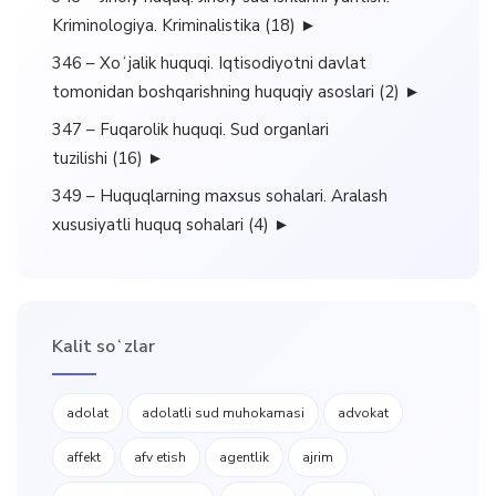
Kriminologiya. Kriminalistika
(18)
►
346 – Xoʻjalik huquqi. Iqtisodiyotni davlat
tomonidan boshqarishning huquqiy asoslari
(2)
►
347 – Fuqarolik huquqi. Sud organlari
tuzilishi
(16)
►
349 – Huquqlarning maxsus sohalari. Aralash
xususiyatli huquq sohalari
(4)
►
Kalit soʻzlar
adolat
adolatli sud muhokamasi
advokat
affekt
afv etish
agentlik
ajrim