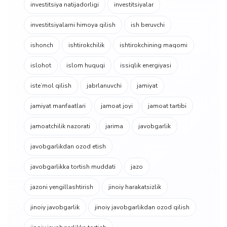
investitsiya natijadorligi
investitsiyalar
investitsiyalarni himoya qilish
ish beruvchi
ishonch
ishtirokchilik
ishtirokchining maqomi
islohot
islom huquqi
issiqlik energiyasi
isteʼmol qilish
jabrlanuvchi
jamiyat
jamiyat manfaatlari
jamoat joyi
jamoat tartibi
jamoatchilik nazorati
jarima
javobgarlik
javobgarlikdan ozod etish
javobgarlikka tortish muddati
jazo
jazoni yengillashtirish
jinoiy harakatsizlik
jinoiy javobgarlik
jinoiy javobgarlikdan ozod qilish