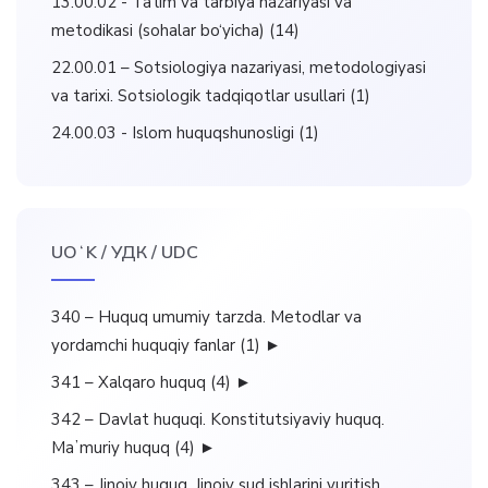
13.00.02 - Ta’lim va tarbiya nazariyasi va
metodikasi (sohalar bo‘yicha)
(14)
22.00.01 – Sotsiologiya nazariyasi, metodologiyasi
va tarixi. Sotsiologik tadqiqotlar usullari
(1)
24.00.03 - Islom huquqshunosligi
(1)
UOʻK / УДК / UDC
340 – Huquq umumiy tarzda. Metodlar va
yordamchi huquqiy fanlar
(1)
►
341 – Xalqaro huquq
(4)
►
342 – Davlat huquqi. Konstitutsiyaviy huquq.
Maʼmuriy huquq
(4)
►
343 – Jinoiy huquq. Jinoiy sud ishlarini yuritish.