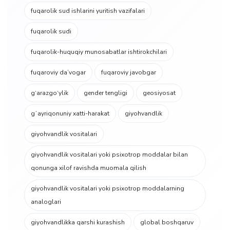
fuqarolik sud ishlarini yuritish vazifalari
fuqarolik sudi
fuqarolik-huquqiy munosabatlar ishtirokchilari
fuqaroviy da’vogar
fuqaroviy javobgar
g‘arazgo‘ylik
gender tengligi
geosiyosat
gʻayriqonuniy xatti-harakat
giyohvandlik
giyohvandlik vositalari
giyohvandlik vositalari yoki psixotrop moddalar bilan
qonunga xilof ravishda muomala qilish
giyohvandlik vositalari yoki psixotrop moddalarning
analoglari
giyohvandlikka qarshi kurashish
global boshqaruv