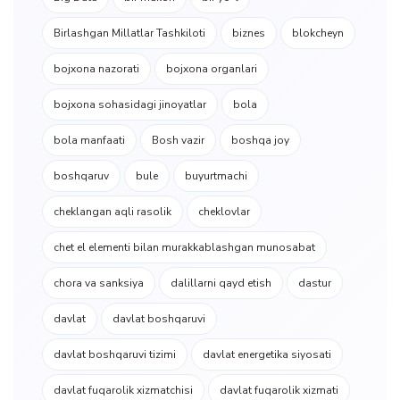
Birlashgan Millatlar Tashkiloti
biznes
blokcheyn
bojxona nazorati
bojxona organlari
bojxona sohasidagi jinoyatlar
bola
bola manfaati
Bosh vazir
boshqa joy
boshqaruv
bule
buyurtmachi
cheklangan aqli rasolik
cheklovlar
chet el elementi bilan murakkablashgan munosabat
chora va sanksiya
dalillarni qayd etish
dastur
davlat
davlat boshqaruvi
davlat boshqaruvi tizimi
davlat energetika siyosati
davlat fuqarolik xizmatchisi
davlat fuqarolik xizmati