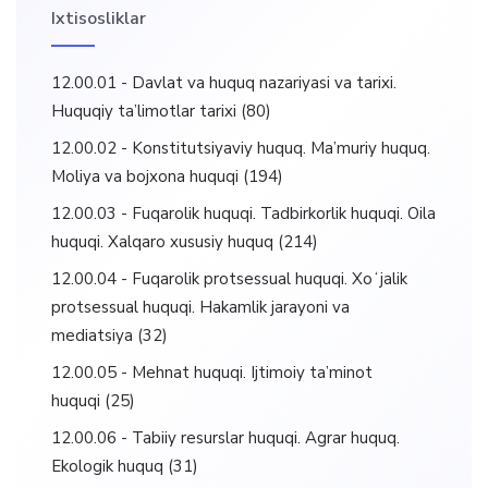
Ixtisosliklar
12.00.01 - Davlat va huquq nazariyasi va tarixi.
Huquqiy ta’limotlar tarixi
(80)
12.00.02 - Konstitutsiyaviy huquq. Ma’muriy huquq.
Moliya va bojxona huquqi
(194)
12.00.03 - Fuqarolik huquqi. Tadbirkorlik huquqi. Oila
huquqi. Xalqaro xususiy huquq
(214)
12.00.04 - Fuqarolik protsessual huquqi. Xoʻjalik
protsessual huquqi. Hakamlik jarayoni va
mediatsiya
(32)
12.00.05 - Mehnat huquqi. Ijtimoiy ta’minot
huquqi
(25)
12.00.06 - Tabiiy resurslar huquqi. Agrar huquq.
Ekologik huquq
(31)