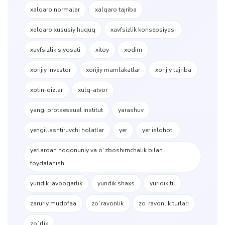
xalqaro normalar
xalqaro tajriba
xalqaro xususiy huquq
xavfsizlik konsepsiyasi
xavfsizlik siyosati
xitoy
xodim
xorijiy investor
xorijiy mamlakatlar
xorijiy tajriba
xotin-qizlar
xulq-atvor
yangi protsessual institut
yarashuv
yengillashtiruvchi holatlar
yer
yer islohoti
yerlardan noqonuniy va oʻzboshimchalik bilan
foydalanish
yuridik javobgarlik
yuridik shaxs
yuridik til
zaruriy mudofaa
zoʻravonlik
zoʻravonlik turlari
zoʻrlik