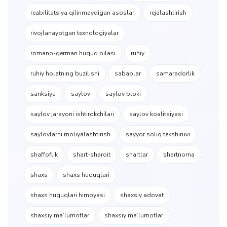
reabilitatsiya qilinmaydigan asoslar
rejalashtirish
rivojlanayotgan texnologiyalar
romano-german huquq oilasi
ruhiy
ruhiy holatning buzilishi
sabablar
samaradorlik
sanksiya
saylov
saylov bloki
saylov jarayoni ishtirokchilari
saylov koalitsiyasi
saylovlarni moliyalashtirish
sayyor soliq tekshiruvi
shaffoflik
shart-sharoit
shartlar
shartnoma
shaxs
shaxs huquqlari
shaxs huquqlari himoyasi
shaxsiy adovat
shaxsiy ma’lumotlar
shaxsiy maʼlumotlar