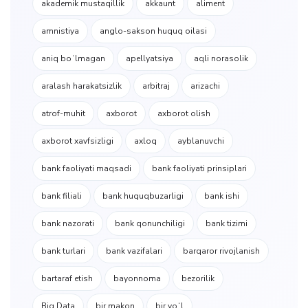
akademik mustaqillik
akkaunt
aliment
amnistiya
anglo-sakson huquq oilasi
aniq boʻlmagan
apellyatsiya
aqli norasolik
aralash harakatsizlik
arbitraj
arizachi
atrof-muhit
axborot
axborot olish
axborot xavfsizligi
axloq
ayblanuvchi
bank faoliyati maqsadi
bank faoliyati prinsiplari
bank filiali
bank huquqbuzarligi
bank ishi
bank nazorati
bank qonunchiligi
bank tizimi
bank turlari
bank vazifalari
barqaror rivojlanish
bartaraf etish
bayonnoma
bezorilik
Big Data
bir makon
bir yoʻl