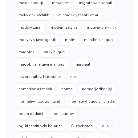
meros huquqi
mexanizm
migratsiya siyosati
milliy davlatchilik
mintaqaviy tashkilotlar
moddiy zarar
modernizatsiya
moliyaviy erkinlik
moliyaviy javobgarlik
motiv
mualliflik huquqi
mudofaa
mulk huquqi
muqobil energiya manbasi
murojaat
nazorat qiluvchi idoralar
nizo
nomarkazlashtirish
norma
norma ijodkorligi
normativ-huquqiy hujjat
normativ-huquqiy hujjatlar
odam o‘ldirish
odil sudlov
ogʻirlashtiruvchi holatlar
Oʻzbekiston
oila