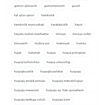
gumon qilinuvchi
gumonlanuvchi
guvoh
hal qiluv qarori
hamkorlik
hamkorlik munosabati
harakatsizlik
hayot
hayotiy muhim manfaatlar
himoya
himoya orderi
himoyachi
hodisa joyi
hokimiyat
homila
hujjat
hukumat
huquq
huquq prinsiplari
huquq tushunchasi
huquq ustuvorligi
huquqbuzarlik
huquqbuzarliklar
huquqiy
huquqiy aniqlik prinsipi
huquqiy metodologiya
huquqiy mexanizm
huquqiy qoʻllab-quvvatlash
huquqiy tartibga solish
huquqiy tizim