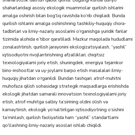
shaharlaridagi asosiy ekologik muammolar qurilish ishlarini
amalga oshirish bilan bog‘liq ravishda kо‘rib chiqiladi. Bunda
qurilish ishlarini amalga oshirishning tashkiliy-huquqiy chora-
tadbirlari va ilmiy-nazariy asoslarini о‘rganishga yuridik fanlar
tizimida alohida e’tibor qaratiladi. Mazkur maqolada hududlarni
zonalashtirish, qurilish jarayonini ekologizatsiyalash, “yashil”
iqtisodiyotni rivojlantirishning afzalliklari, chiqitsiz
texnologiyalarni joriy etish, shuningdek, energiya tejamkor
bino-inshootlar va uy-joylarni barpo etish masalalari ilmiy-
huquqiy jihatdan о‘rganildi. Bundan tashqari, atrof-muhitni
muhofaza qilish sohasidagi strategik maqsadlarga erishishda
ekologik jihatdan samarali innovatsion texnologiyalarni joriy
etish, atrof-muhitga salbiy ta’sirining oldini olish va
kamaytirish, ekologik yо‘naltirilgan iqtisodiyotning о‘sishini
ta’minlash, qurilish faoliyatida ham “yashil” standartlarni
qо‘llashning ilmiy-nazariy asoslari ishlab chiqildi.