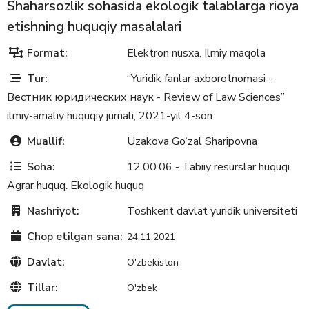
Shaharsozlik sohasida ekologik talablarga rioya
etishning huquqiy masalalari
Format:
Elektron nusxa
Ilmiy maqola
,
Tur:
“Yuridik fanlar axborotnomasi -
Вестник юридических наук - Review of Law Sciences”
ilmiy-amaliy huquqiy jurnali, 2021-yil 4-son
Muallif:
Uzakova Gо‘zal Sharipovna
Soha:
12.00.06 - Tabiiy resurslar huquqi.
Agrar huquq. Ekologik huquq
Nashriyot:
Toshkent davlat yuridik universiteti
Chop etilgan sana:
24.11.2021
Davlat:
O'zbekiston
Tillar:
O'zbek