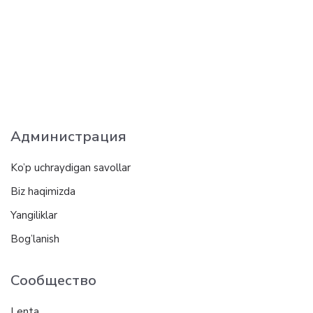
Администрация
Ko’p uchraydigan savollar
Biz haqimizda
Yangiliklar
Bog’lanish
Сообщество
Lenta