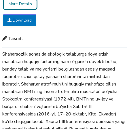
More Details
Download
Tasnif:
Shaharsozlik sohasida ekologik talablarga rioya etish
masalalari huquqiy fanlarning ham о‘rganish obyekti bо‘lib,
bunday talab va me’yorlarni belgilashdan asosiy maqsad
fuqarolar uchun qulay yashash sharoitini ta’minlashdan
iboratdir. Shaharlar atrof-muhitini huquqiy muhofaza qilish
masalalari BMTning Inson atrof-muhiti masalalari bо‘yicha
Stokgolm konferensiyasi (1972-yil), BMTning uy-joy va
barqaror shahar rivojlanishi bо‘yicha Xabitat III
konferensiyasida (2016-yil 17–20-oktabr, Kito, Ekvador)
kо‘rib chiqilgan bо‘lib, Xabitat III konferensiyasi doirasida yangi
shaharsozlik dasturi qabul qilindi. Bugungi kunda dunyo