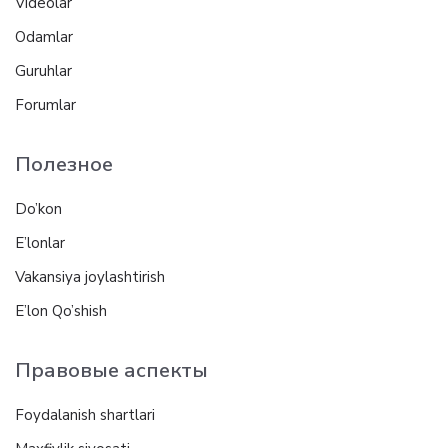
Videolar
Odamlar
Guruhlar
Forumlar
Полезное
Do’kon
E’lonlar
Vakansiya joylashtirish
E’lon Qo’shish
Правовые аспекты
Foydalanish shartlari