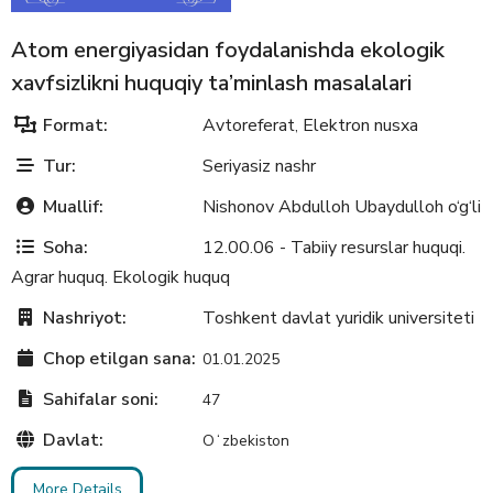
Atom energiyasidan foydalanishda ekologik
xavfsizlikni huquqiy ta’minlash masalalari
Format:
Avtoreferat
Elektron nusxa
,
Tur:
Seriyasiz nashr
Muallif:
Nishonov Abdulloh Ubaydulloh o‘g‘li
Soha:
12.00.06 - Tabiiy resurslar huquqi.
Agrar huquq. Ekologik huquq
Nashriyot:
Toshkent davlat yuridik universiteti
Chop etilgan sana:
01.01.2025
Sahifalar soni:
47
Davlat:
Oʻzbekiston
More Details