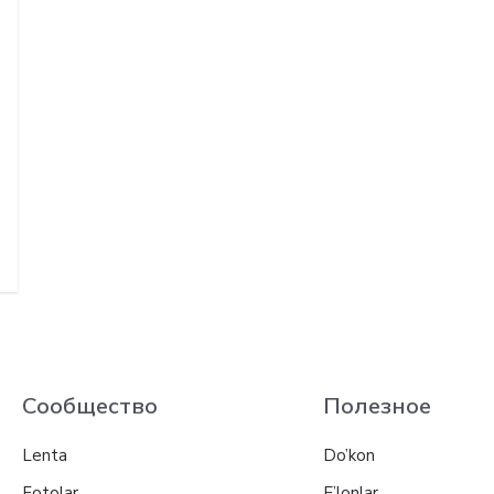
Сообщество
Полезное
Lenta
Do’kon
Fotolar
E’lonlar