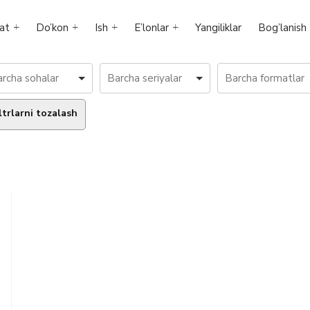
at
Do’kon
Ish
E’lonlar
Yangiliklar
Bog’lanish
ltrlarni tozalash