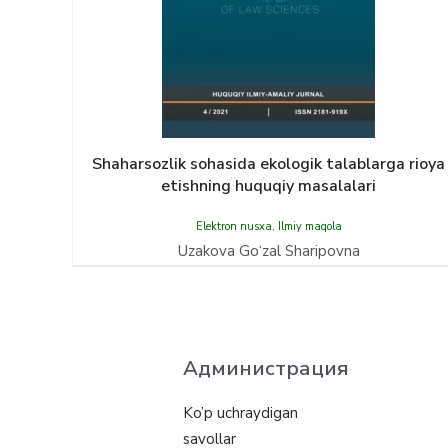
Shaharsozlik sohasida ekologik talablarga rioya
etishning huquqiy masalalari
Elektron nusxa
,
Ilmiy maqola
Uzakova Gо‘zal Sharipovna
Администрация
Ko’p uchraydigan
savollar