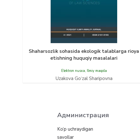
Shaharsozlik sohasida ekologik talablarga rioya
etishning huquqiy masalalari
Elektron nusxa
,
Ilmiy maqola
Uzakova Gо‘zal Sharipovna
Администрация
Ko’p uchraydigan
savollar