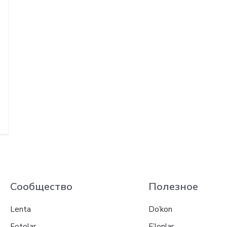
Сообщество
Полезное
Lenta
Do’kon
Fotolar
E’lonlar