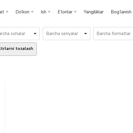
at
Do’kon
Ish
E’lonlar
Yangiliklar
Bog’lanish
ltrlarni tozalash