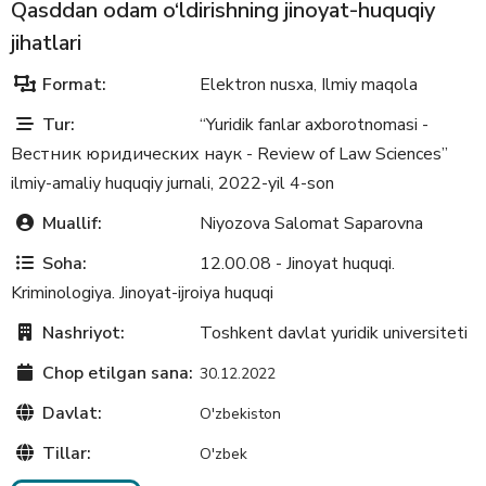
Qasddan odam o‘ldirishning jinoyat-huquqiy
jihatlari
Format:
Elektron nusxa
Ilmiy maqola
,
Tur:
“Yuridik fanlar axborotnomasi -
Вестник юридических наук - Review of Law Sciences”
ilmiy-amaliy huquqiy jurnali, 2022-yil 4-son
Muallif:
Niyozova Salomat Saparovna
Soha:
12.00.08 - Jinoyat huquqi.
Kriminologiya. Jinoyat-ijroiya huquqi
Nashriyot:
Toshkent davlat yuridik universiteti
Chop etilgan sana:
30.12.2022
Davlat:
O'zbekiston
Tillar:
O'zbek