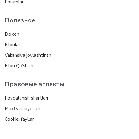
Forumlar
Полезное
Do’kon
E’lonlar
Vakansiya joylashtirish
E’lon Qo’shish
Правовые аспекты
Foydalanish shartlari
Maxfiylik siyosati
Cookie-fayllar