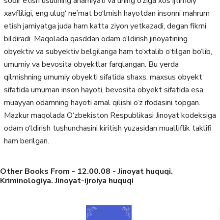
sodir etish usulining ahamiyati va uning o‘ziga xos ijtimoiy
xavfliligi, eng ulug‘ ne’mat bo‘lmish hayotdan insonni mahrum
etish jamiyatga juda ham katta ziyon yetkazadi, degan fikrni
bildiradi. Maqolada qasddan odam o‘ldirish jinoyatining
obyektiv va subyektiv belgilariga ham to‘xtalib o‘tilgan bo‘lib,
umumiy va bevosita obyektlar farqlangan. Bu yerda
qilmishning umumiy obyekti sifatida shaxs, maxsus obyekt
sifatida umuman inson hayoti, bevosita obyekt sifatida esa
muayyan odamning hayoti amal qilishi o‘z ifodasini topgan.
Mazkur maqolada O‘zbekiston Respublikasi Jinoyat kodeksiga
odam o‘ldirish tushunchasini kiritish yuzasidan mualliflik taklifi
ham berilgan.
Other Books From - 12.00.08 - Jinoyat huquqi.
Kriminologiya. Jinoyat-ijroiya huquqi