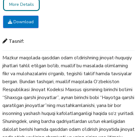
More Details
Download
Tasnif:
Mazkur maqolada qasddan odam o‘ldirishning jinoyat-huquqiy
jihatlari tahlil etilgan bo‘lib, muallif bu masalada olimlarning
fikr va mulohazalarini o‘rganib, tegishli taklif hamda tavsiyalar
bergan. Bundan tashqari, muallif maqolada O‘zbekiston
Respublikasi Jinoyat Kodeksi Maxsus qismining birinchi bo‘limi
“Shaxsga qarshi jinoyatlar”, aynan birinchi bobi “Hayotga qarshi
qaratilgan jinoyatlar”ning mustahkamlanishi, yana bir bor
insonning yashash huquqi kafolatlanganligi haqida so‘z yuritadi.
Shuningdek, uning barcha qadriyatlardan ustun ekanligidan
dalolat berishi hamda qasddan odam o‘ldirish jinoyatida jinoyat