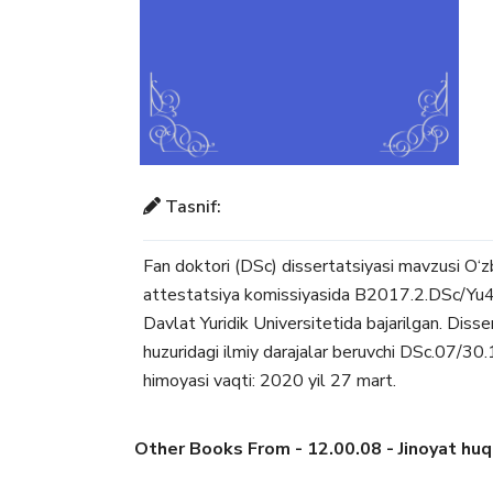
Tasnif:
Fan doktori (DSc) dissertatsiyasi mavzusi O‘z
attestatsiya komissiyasida B2017.2.DSc/Yu47
Davlat Yuridik Universitetida bajarilgan. Disse
huzuridagi ilmiy darajalar beruvchi DSc.07/30
himoyasi vaqti: 2020 yil 27 mart.
Other Books From - 12.00.08 - Jinoyat huquq