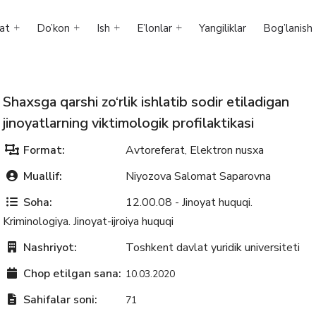
at
Do’kon
Ish
E’lonlar
Yangiliklar
Bog’lanish
Shaxsga qarshi zo‘rlik ishlatib sodir etiladigan
jinoyatlarning viktimologik profilaktikasi
Format:
Avtoreferat
Elektron nusxa
,
Muallif:
Niyozova Salomat Saparovna
Soha:
12.00.08 - Jinoyat huquqi.
Kriminologiya. Jinoyat-ijroiya huquqi
Nashriyot:
Toshkent davlat yuridik universiteti
Chop etilgan sana:
10.03.2020
Sahifalar soni:
71