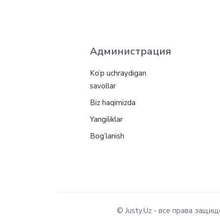
Администрация
Ko’p uchraydigan
savollar
Biz haqimizda
Yangiliklar
Bog’lanish
© Justy.Uz - все права защ