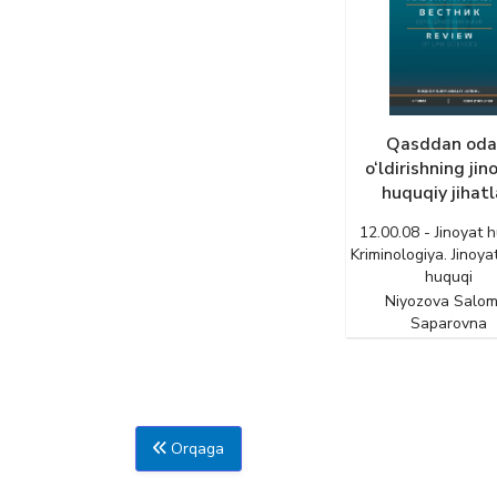
Qasddan od
o‘ldirishning jin
huquqiy jihatl
12.00.08 - Jinoyat h
Kriminologiya. Jinoyat
huquqi
Niyozova Salom
Saparovna
Orqaga