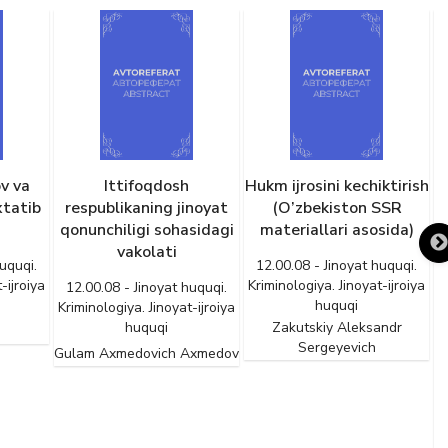
Hukm ijrosini kechiktirish
Jamoat tartibini saqlash
H
inoyat
(O’zbekiston SSR
bo’yicha hokimiyat
sidagi
materiallari asosida)
vakillari va jamoatchilik
faoliyatiga tajovuz
12.00.08 - Jinoyat huquqi.
qiluvchi jinoyatlarga
h
Kriminologiya. Jinoyat-ijroiya
uquqi.
qarshi jinoiy-huquqiy
huquqi
-ijroiya
kurash
Zakutskiy Aleksandr
Sergeyevich
Axmedov
12.00.08 - Jinoyat huquqi.
Kriminologiya. Jinoyat-ijroiya
huquqi
K
Sulaymanov Murod
Hazratkulovich