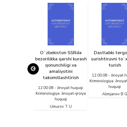
kiston SSRda
Dastlabki tergov va
Ittifoqdosh
ka qarshi kurash
surishtiruvni toʻxtatib
respublikaning j
nchiligi va
turish
qonunchiligi soha
aliyotini
vakolati
12.00.08 - Jinoyat huquqi.
illashtirish
Kriminologiya. Jinoyat-ijroiya
12.00.08 - Jinoyat h
huquqi
Kriminologiya. Jinoyat
- Jinoyat huquqi.
huquqi
iya. Jinoyat-ijroiya
Alimjanov B G
huquqi
Gulam Axmedovich 
murov T U