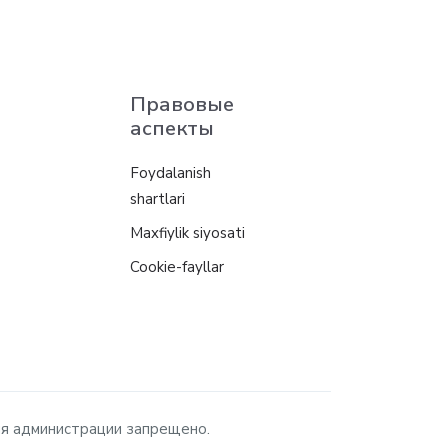
Правовые
аспекты
Foydalanish
shartlari
Maxfiylik siyosati
Cookie-fayllar
ия администрации запрещено.