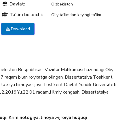
Davlat:
O'zbekiston
Ta'lim bosqichi:
Oliy ta'limdan keyingi ta'lim
Download
bekiston Respublikasi Vazirlar Mahkamasi huzuridagi Oliy
 raqam bilan ro‘yxatga olingan. Dissertatsiya Toshkent
rtatsiya himoyasi joyi: Toshkent Davlat Yuridik Universiteti
.12.2019.Yu.22.01 raqamli Ilmiy kengash. Dissertatsiya
i. Kriminologiya. Jinoyat-ijroiya huquqi