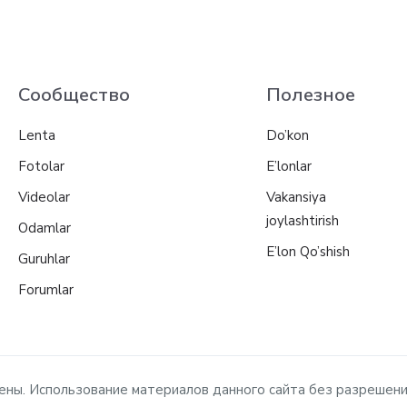
Сообщество
Полезное
Lenta
Do’kon
Fotolar
E’lonlar
Videolar
Vakansiya
joylashtirish
Odamlar
E’lon Qo’shish
Guruhlar
Forumlar
ищены. Использование материалов данного сайта без разрешен