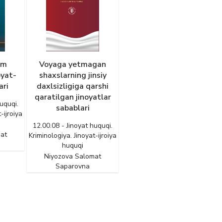
am
Voyaga yetmagan
oyat-
shaxslarning jinsiy
ari
daxlsizligiga qarshi
qaratilgan jinoyatlar
uquqi.
sabablari
-ijroiya
12.00.08 - Jinoyat huquqi.
at
Kriminologiya. Jinoyat-ijroiya
huquqi
Niyozova Salomat
Saparovna