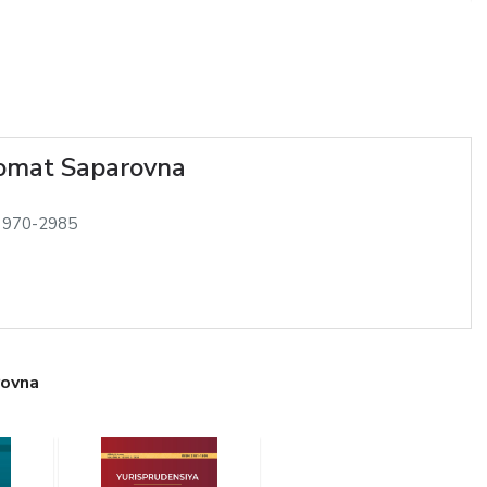
lomat Saparovna
3970-2985
rovna