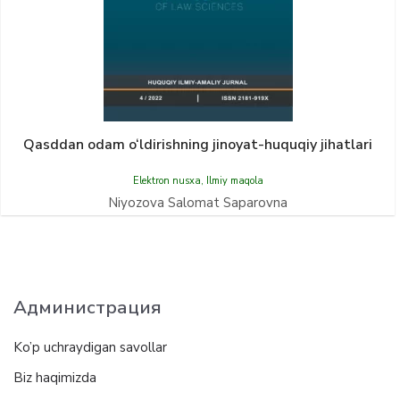
Qasddan odam o‘ldirishning jinoyat-huquqiy jihatlari
Elektron nusxa
,
Ilmiy maqola
Niyozova Salomat Saparovna
Администрация
Ko’p uchraydigan savollar
Biz haqimizda