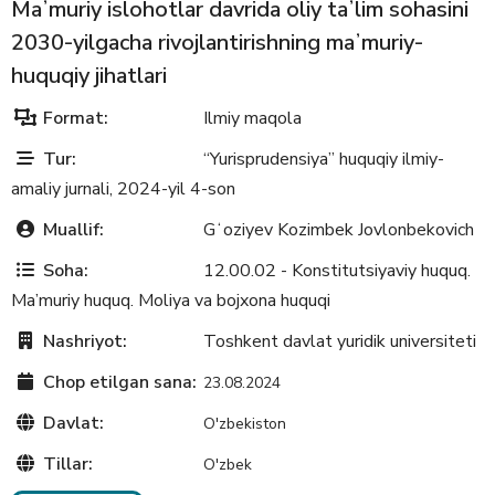
Maʼmuriy islohotlar davrida oliy taʼlim sohasini
2030-yilgacha rivojlantirishning maʼmuriy-
huquqiy jihatlari
Format:
Ilmiy maqola
Tur:
“Yurisprudensiya” huquqiy ilmiy-
amaliy jurnali, 2024-yil 4-son
Muallif:
Gʻoziyev Kozimbek Jovlonbekovich
Soha:
12.00.02 - Konstitutsiyaviy huquq.
Ma’muriy huquq. Moliya va bojxona huquqi
Nashriyot:
Toshkent davlat yuridik universiteti
Chop etilgan sana:
23.08.2024
Davlat:
O'zbekiston
Tillar:
O'zbek