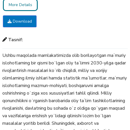
More Details
Download
Tasnif:
Ushbu maqolada mamlakatimizda olib borilayotgan maʼmuriy
islohotlarning bir qismi boʻlgan oliy taʼlimni 2030-yilga qadar
rivojlantirish masalalari koʻrib chiqildi, milliy va xorijiy
olimlarning ilmiy ishlari hamda statistik maʼlumotlar, maʼmuriy
islohotlarning mazmun-mohiyati, boshqaruvni amalga
oshirishning oʻziga xos xususiyatlari tahlil qilindi. Milliy
qonunchilikni oʻrganish barobarida oliy taʼlim tashkilotlarining
rivojlanishi, davlatning bu sohada oʻz oldiga qoʻygan maqsad
va vazifalariga erishish yoʻlidagi qilinishi lozim boʻlgan
masalalar yoritib berildi. Shuningdek, axborot va