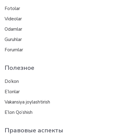
Fotolar
Videolar
Odamlar
Guruhlar
Forumlar
Полезное
Do’kon
E’lonlar
Vakansiya joylashtirish
E’lon Qo’shish
Правовые аспекты