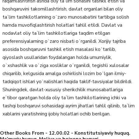
raqamlashtirish asrida oliy taʼlim sohasini tashkil etish va
boshqaruvini takomillashtirish, davlat organlari bilan oliy
taʼlim tashkilotlarining oʻzaro munosabatini tartibga solish
hamda muvofiqlashtirish holatlari tahlil etildi. Davlat va
nodavlat oliy taʼlim tashkilotlariga taqdim etilgan
preferensiyalarning oʻzaro nisbati oʻrganildi. Xorijiy tajriba
asosida boshqaruvni tashkil etish masalasi koʻtarilib,
qiyoslash usullaridan foydalangan holda umumiylik,
oʻxshashlik va oʻziga xosliklar oʻrganildi, tegishli xulosalar
chiqarilib, kelgusida amalga oshirilishi lozim boʻlgan ilmiy-
tadqiqot ishlari yoʻnalishlari haqida taklif-tavsiyalar bildirildi.
Shuningdek, davlat-xususiy sherikchilik munosabatlariga
eʼtibor qaratgan holda oliy taʼlim tashkilotlarining ichki va
tashqi boshqaruvi sohasidagi ayrim jihatlari tahlil qilinib, taʼlim
xablarini yaratishning ijobiy holatlari ochib berilgan.
Other Books From - 12.00.02 - Konstitutsiyaviy huquq.