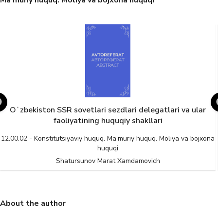
Ma’muriy huquq. Moliya va bojxona huquqi
Oʻzbekiston SSR sovetlari sezdlari delegatlari va ular
faoliyatining huquqiy shakllari
12.00.02 - Konstitutsiyaviy huquq. Ma’muriy huquq. Moliya va bojxona
huquqi
Shatursunov Marat Xamdamovich
About the author