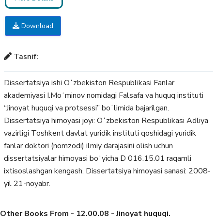
Download
Tasnif:
Dissertatsiya ishi Oʻzbekiston Respublikasi Fanlar
akademiyasi I.Moʻminov nomidagi Falsafa va huquq instituti
“Jinoyat huquqi va protsessi” boʻlimida bajarilgan.
Dissertatsiya himoyasi joyi: Oʻzbekiston Respublikasi Adliya
vazirligi Toshkent davlat yuridik instituti qoshidagi yuridik
fanlar doktori (nomzodi) ilmiy darajasini olish uchun
dissertatsiyalar himoyasi boʻyicha D 016.15.01 raqamli
ixtisoslashgan kengash. Dissertatsiya himoyasi sanasi: 2008-
yil 21-noyabr.
Other Books From - 12.00.08 - Jinoyat huquqi.