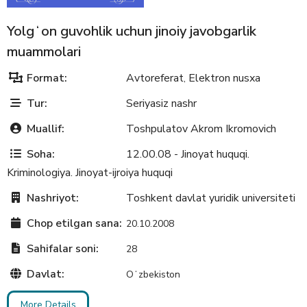
Yolgʻon guvohlik uchun jinoiy javobgarlik
muammolari
Format:
Avtoreferat
Elektron nusxa
,
Tur:
Seriyasiz nashr
Muallif:
Toshpulatov Akrom Ikromovich
Soha:
12.00.08 - Jinoyat huquqi.
Kriminologiya. Jinoyat-ijroiya huquqi
Nashriyot:
Toshkent davlat yuridik universiteti
Chop etilgan sana:
20.10.2008
Sahifalar soni:
28
Davlat:
Oʻzbekiston
More Details