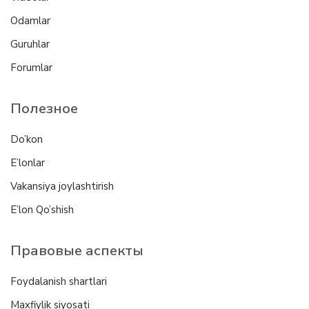
Odamlar
Guruhlar
Forumlar
Полезное
Do’kon
E’lonlar
Vakansiya joylashtirish
E’lon Qo’shish
Правовые аспекты
Foydalanish shartlari
Maxfiylik siyosati