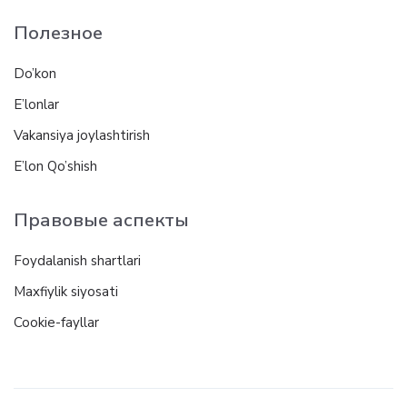
Полезное
Do’kon
E’lonlar
Vakansiya joylashtirish
E’lon Qo’shish
Правовые аспекты
Foydalanish shartlari
Maxfiylik siyosati
Cookie-fayllar