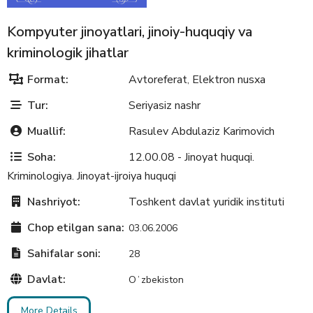
Kompyuter jinoyatlari, jinoiy-huquqiy va
kriminologik jihatlar
Format:
Avtoreferat
Elektron nusxa
,
Tur:
Seriyasiz nashr
Muallif:
Rasulev Abdulaziz Karimovich
Soha:
12.00.08 - Jinoyat huquqi.
Kriminologiya. Jinoyat-ijroiya huquqi
Nashriyot:
Toshkent davlat yuridik instituti
Chop etilgan sana:
03.06.2006
Sahifalar soni:
28
Davlat:
Oʻzbekiston
More Details