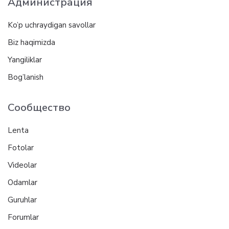
Администрация
Ko’p uchraydigan savollar
Biz haqimizda
Yangiliklar
Bog’lanish
Сообщество
Lenta
Fotolar
Videolar
Odamlar
Guruhlar
Forumlar