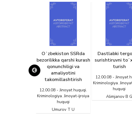
xavfsizligi va
Oʻzbekiston SSRda
Dastlabki tergo
artibiga tahdid
bezorilikka qarshi kurash
surishtiruvni toʻ
n materiallarni
qonunchiligi va
turish
lash, saqlash,
amaliyotini
12.00.08 - Jinoyat h
h yoki namoyish
takomillashtirish
Kriminologiya. Jinoyat
oyatining jinoiy-
huquqi
12.00.08 - Jinoyat huquqi.
iy jihatlari
Kriminologiya. Jinoyat-ijroiya
Alimjanov B 
huquqi
- Jinoyat huquqi.
iya. Jinoyat-ijroiya
Umurov T U
huquqi
jonov Muxtorjon
isher oʻg‘li