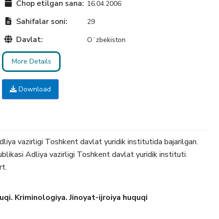
Chop etilgan sana:
16.04.2006
Sahifalar soni:
29
Davlat:
Oʻzbekiston
More Details
Download
iya vazirligi Toshkent davlat yuridik institutida bajarilgan.
ikasi Adliya vazirligi Toshkent davlat yuridik instituti.
t.
i. Kriminologiya. Jinoyat-ijroiya huquqi