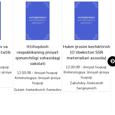
v va
Ittifoqdosh
Hukm ijrosini kechiktirish
J
xtatib
respublikaning jinoyat
(O’zbekiston SSR
qonunchiligi sohasidagi
materiallari asosida)
v
vakolati
uquqi.
12.00.08 - Jinoyat huquqi.
-ijroiya
Kriminologiya. Jinoyat-ijroiya
12.00.08 - Jinoyat huquqi.
huquqi
Kriminologiya. Jinoyat-ijroiya
huquqi
Zakutskiy Aleksandr
G
Sergeyevich
Gulam Axmedovich Axmedov
K