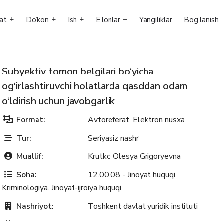
at
Do’kon
Ish
E’lonlar
Yangiliklar
Bog’lanish
Subyektiv tomon belgilari bo‘yicha
og‘irlashtiruvchi holatlarda qasddan odam
o‘ldirish uchun javobgarlik
Format:
Avtoreferat
Elektron nusxa
,
Tur:
Seriyasiz nashr
Muallif:
Krutko Olesya Grigoryevna
Soha:
12.00.08 - Jinoyat huquqi.
Kriminologiya. Jinoyat-ijroiya huquqi
Nashriyot:
Toshkent davlat yuridik instituti